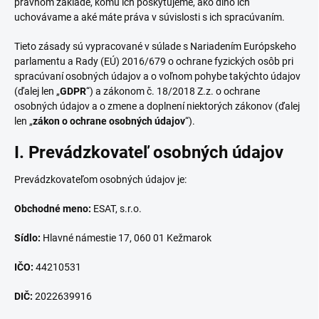
právnom základe, komu ich poskytujeme, ako dlho ich
uchovávame a aké máte práva v súvislosti s ich spracúvaním.
Tieto zásady sú vypracované v súlade s Nariadením Európskeho
parlamentu a Rady (EÚ) 2016/679 o ochrane fyzických osôb pri
spracúvaní osobných údajov a o voľnom pohybe takýchto údajov
(ďalej len „
GDPR
“) a zákonom č. 18/2018 Z.z. o ochrane
osobných údajov a o zmene a doplnení niektorých zákonov (ďalej
len „
zákon o ochrane osobných údajov
“).
I. Prevádzkovateľ osobných údajov
Prevádzkovateľom osobných údajov je:
Obchodné meno:
ESAT, s.r.o.
Sídlo:
Hlavné námestie 17, 060 01 Kežmarok
IČO:
44210531
DIČ:
2022639916