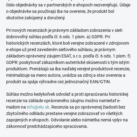
číslo objednávky sa v partnerských e-shopoch nezverejňujú. Údaje
o objednávke sa používajú iba na overenie, že produkt bol
skutočne zakúpený a doručený.
Pri nových recenziách je právnym základom zobrazenia v sieti
dobrovoľný súhlas podľa čl. 6 ods. 1 písm. a) GDPR. Pri
historických recenziách, ktoré boli verejne zobrazené v zdrojovom
e-shope už pred zavedením sieťového súhlasu, je právnym
základom oprávnený záujem ESAT, s.r.o. podľa čl. 6 ods. 1 písm. f)
GDPR: poskytovať zákazníkom autentické skúsenosti s tým istým
produktom. Prenášajú sa iba naďalej verejné produktové recenzie,
minimalizuje sa meno autora, uvádza sa zdroj a stav overenia a
produkt sa spája výhradne cez jednoznačný EAN/GTIN.
Súhlas možno kedykoľvek odvolať a proti spracúvaniu historickej
recenzie na základe oprávneného záujmu možno namietať e-
mailom na
info@elu.sk
. Recenzia sa po oprávnenej žiadosti bez
zbytočného odkladu prestane verejne zobrazovať vo všetkých
zapojených e-shopoch. Odvolanie alebo námietka nemá vplyv na
zákonnosť predchádzajúceho spracúvania.