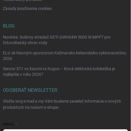
Zásady používania cookies
BLOG
Novinka: Solárny striedač GETI GWH04W 5000 W MPPT pre
fotovoltaický ohrev vody
ELU.sk hlavným sponzorom Kežmarsko-belianskeho cyklomaratónu
2026
Sencor S71 vs Xiaomi vs Kugoo – ktorá elektrická kolobežka je
najlepšia v roku 2026?
ODOBERAŤ NEWSLETTER
Vložte svoj e-mail a my Vám budeme zasielať informácie o nových
produktoch na našom e-shope.
EMAIL