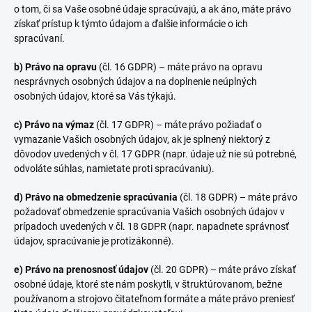
o tom, či sa Vaše osobné údaje spracúvajú, a ak áno, máte právo
získať prístup k týmto údajom a ďalšie informácie o ich
spracúvaní.
b) Právo na opravu
(čl. 16 GDPR) – máte právo na opravu
nesprávnych osobných údajov a na doplnenie neúplných
osobných údajov, ktoré sa Vás týkajú.
c) Právo na výmaz
(čl. 17 GDPR) – máte právo požiadať o
vymazanie Vašich osobných údajov, ak je splnený niektorý z
dôvodov uvedených v čl. 17 GDPR (napr. údaje už nie sú potrebné,
odvoláte súhlas, namietate proti spracúvaniu).
d) Právo na obmedzenie spracúvania
(čl. 18 GDPR) – máte právo
požadovať obmedzenie spracúvania Vašich osobných údajov v
prípadoch uvedených v čl. 18 GDPR (napr. napadnete správnosť
údajov, spracúvanie je protizákonné).
e) Právo na prenosnosť údajov
(čl. 20 GDPR) – máte právo získať
osobné údaje, ktoré ste nám poskytli, v štruktúrovanom, bežne
používanom a strojovo čitateľnom formáte a máte právo preniesť