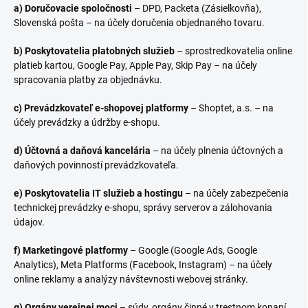
a) Doručovacie spoločnosti
– DPD, Packeta (Zásielkovňa),
Slovenská pošta – na účely doručenia objednaného tovaru.
b) Poskytovatelia platobných služieb
– sprostredkovatelia online
platieb kartou, Google Pay, Apple Pay, Skip Pay – na účely
spracovania platby za objednávku.
c) Prevádzkovateľ e-shopovej platformy
– Shoptet, a.s. – na
účely prevádzky a údržby e-shopu.
d) Účtovná a daňová kancelária
– na účely plnenia účtovných a
daňových povinností prevádzkovateľa.
e) Poskytovatelia IT služieb a hostingu
– na účely zabezpečenia
technickej prevádzky e-shopu, správy serverov a zálohovania
údajov.
f) Marketingové platformy
– Google (Google Ads, Google
Analytics), Meta Platforms (Facebook, Instagram) – na účely
online reklamy a analýzy návštevnosti webovej stránky.
g) Orgány verejnej moci
– súdy, orgány činné v trestnom konaní,