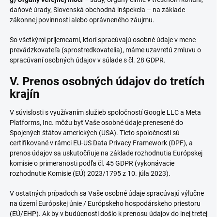
daňové úrady, Slovenská obchodná inšpekcia – na základe
zákonnej povinnosti alebo oprávneného záujmu.
So všetkými príjemcami, ktorí spracúvajú osobné údaje v mene
prevádzkovateľa (sprostredkovatelia), máme uzavretú zmluvu o
spracúvaní osobných údajov v súlade s čl. 28 GDPR.
V. Prenos osobných údajov do tretích
krajín
V súvislosti s využívaním služieb spoločností Google LLC a Meta
Platforms, Inc. môžu byť Vaše osobné údaje prenesené do
Spojených štátov amerických (USA). Tieto spoločnosti sú
certifikované v rámci EU-US Data Privacy Framework (DPF), a
prenos údajov sa uskutočňuje na základe rozhodnutia Európskej
komisie o primeranosti podľa čl. 45 GDPR (vykonávacie
rozhodnutie Komisie (EÚ) 2023/1795 z 10. júla 2023).
V ostatných prípadoch sa Vaše osobné údaje spracúvajú výlučne
na území Európskej únie / Európskeho hospodárskeho priestoru
(EÚ/EHP). Ak by v budúcnosti došlo k prenosu údajov do inej tretej