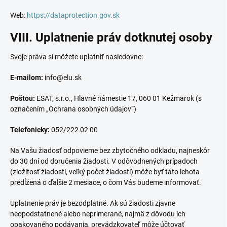
Web:
https://dataprotection.gov.sk
VIII. Uplatnenie práv dotknutej osoby
Svoje práva si môžete uplatniť nasledovne:
E-mailom:
info@elu.sk
Poštou:
ESAT, s.r.o., Hlavné námestie 17, 060 01 Kežmarok (s
označením „Ochrana osobných údajov“)
Telefonicky:
052/222 02 00
Na Vašu žiadosť odpovieme bez zbytočného odkladu, najneskôr
do 30 dní od doručenia žiadosti. V odôvodnených prípadoch
(zložitosť žiadosti, veľký počet žiadostí) môže byť táto lehota
predĺžená o ďalšie 2 mesiace, o čom Vás budeme informovať.
Uplatnenie práv je bezodplatné. Ak sú žiadosti zjavne
neopodstatnené alebo neprimerané, najmä z dôvodu ich
opakovaného podávania, prevádzkovateľ môže účtovať