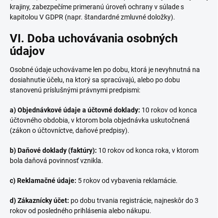
krajiny, zabezpečíme primeranú úroveň ochrany v súlade s
kapitolou V GDPR (napr. štandardné zmluvné doložky).
VI. Doba uchovávania osobných
údajov
Osobné údaje uchovávame len po dobu, ktorá je nevyhnutná na
dosiahnutie účelu, na ktorý sa spracúvajú, alebo po dobu
stanovenú príslušnými právnymi predpismi:
a) Objednávkové údaje a účtovné doklady:
10 rokov od konca
účtovného obdobia, v ktorom bola objednávka uskutočnená
(zákon o účtovníctve, daňové predpisy).
b) Daňové doklady (faktúry):
10 rokov od konca roka, v ktorom
bola daňová povinnosť vznikla.
c) Reklamačné údaje:
5 rokov od vybavenia reklamácie.
d) Zákaznícky účet:
po dobu trvania registrácie, najneskôr do 3
rokov od posledného prihlásenia alebo nákupu.