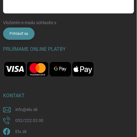
Vložením e-mailu súhlasíte s
podmienkami ochrany osobných údajov
Prihlásiť sa
PRIJÍMAME ONLINE PLATBY
KONTAKT
info
@
elu.sk
052/222 02 00
Elu.sk