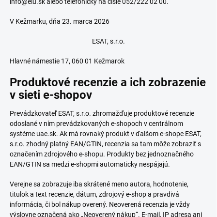
info@elu.sk alebo telefonicky na čísle 052/222 02 00.
V Kežmarku, dňa 23. marca 2026
ESAT, s.r.o.
Hlavné námestie 17, 060 01 Kežmarok
Produktové recenzie a ich zobrazenie
v sieti e-shopov
Prevádzkovateľ ESAT, s.r.o. zhromažďuje produktové recenzie
odoslané v ním prevádzkovaných e-shopoch v centrálnom
systéme uae.sk. Ak má rovnaký produkt v ďalšom e-shope ESAT,
s.r.o. zhodný platný EAN/GTIN, recenzia sa tam môže zobraziť s
označením zdrojového e-shopu. Produkty bez jednoznačného
EAN/GTIN sa medzi e-shopmi automaticky nespájajú.
Verejne sa zobrazuje iba skrátené meno autora, hodnotenie,
titulok a text recenzie, dátum, zdrojový e-shop a pravdivá
informácia, či bol nákup overený. Neoverená recenzia je vždy
výslovne označená ako „Neoverený nákup“. E-mail, IP adresa ani