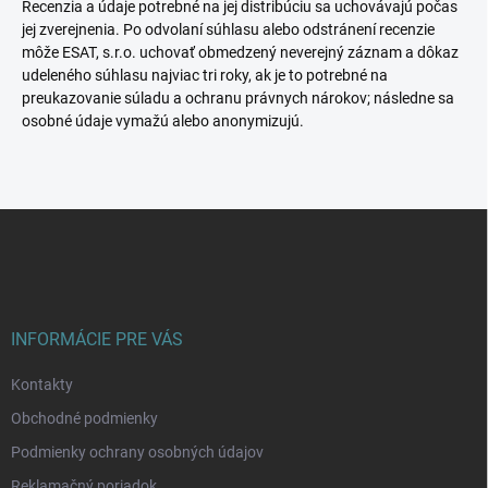
Recenzia a údaje potrebné na jej distribúciu sa uchovávajú počas
jej zverejnenia. Po odvolaní súhlasu alebo odstránení recenzie
môže ESAT, s.r.o. uchovať obmedzený neverejný záznam a dôkaz
udeleného súhlasu najviac tri roky, ak je to potrebné na
preukazovanie súladu a ochranu právnych nárokov; následne sa
osobné údaje vymažú alebo anonymizujú.
Z
á
p
ä
t
i
INFORMÁCIE PRE VÁS
e
Kontakty
Obchodné podmienky
Podmienky ochrany osobných údajov
Reklamačný poriadok