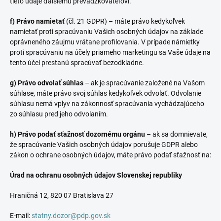
tieto údaje ďalšiemu prevádzkovateľovi.
f) Právo namietať
(čl. 21 GDPR) – máte právo kedykoľvek
namietať proti spracúvaniu Vašich osobných údajov na základe
oprávneného záujmu vrátane profilovania. V prípade námietky
proti spracúvaniu na účely priameho marketingu sa Vaše údaje na
tento účel prestanú spracúvať bezodkladne.
g) Právo odvolať súhlas
– ak je spracúvanie založené na Vašom
súhlase, máte právo svoj súhlas kedykoľvek odvolať. Odvolanie
súhlasu nemá vplyv na zákonnosť spracúvania vychádzajúceho
zo súhlasu pred jeho odvolaním.
h) Právo podať sťažnosť dozornému orgánu
– ak sa domnievate,
že spracúvanie Vašich osobných údajov porušuje GDPR alebo
zákon o ochrane osobných údajov, máte právo podať sťažnosť na:
Úrad na ochranu osobných údajov Slovenskej republiky
Hraničná 12, 820 07 Bratislava 27
E-mail:
statny.dozor@pdp.gov.sk