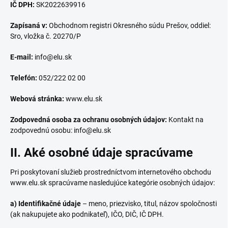
IČ DPH:
SK2022639916
Zapísaná v:
Obchodnom registri Okresného súdu Prešov, oddiel:
Sro, vložka č. 20270/P
E-mail:
info@elu.sk
Telefón:
052/222 02 00
Webová stránka:
www.elu.sk
Zodpovedná osoba za ochranu osobných údajov:
Kontakt na
zodpovednú osobu: info@elu.sk
II. Aké osobné údaje spracúvame
Pri poskytovaní služieb prostredníctvom internetového obchodu
www.elu.sk spracúvame nasledujúce kategórie osobných údajov:
a) Identifikačné údaje
– meno, priezvisko, titul, názov spoločnosti
(ak nakupujete ako podnikateľ), IČO, DIČ, IČ DPH.