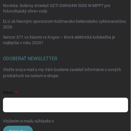
Novinka: Solárny striedač GETI GWH04W 5000 W MPPT pre
fotovoltaický ohrev vody
ELU.sk hlavným sponzorom Kežmarsko-belianskeho cyklomaratónu
2026
Sencor S71 vs Xiaomi vs Kugoo – ktorá elektrická kolobežka je
najlepšia v roku 2026?
ODOBERAŤ NEWSLETTER
Vložte svoj e-mail a my Vám budeme zasielať informácie o nových
produktoch na našom e-shope.
EMAIL
Vložením e-mailu súhlasíte s
podmienkami ochrany osobných údajov