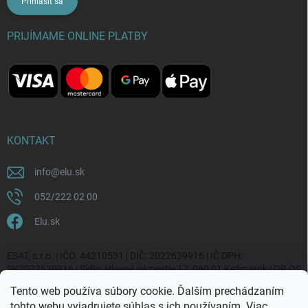
Prihlásiť sa
PRIJÍMAME ONLINE PLATBY
KONTAKT
info
@
elu.sk
052/222 02 00
Elu.sk
ESAT, s.r.o. | IČO: 44210531 | DIČ: 2022639916 | IČ DPH:
SK2022639916 | Sídlo: Hlavné námestie 17, 060 01 Kežmarok | OR OS
Prešov, vl. č. 20270/P
Tento web používa súbory cookie. Ďalším prechádzaním
tohto webu vyjadrujete súhlas s ich používaním. Viac