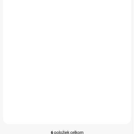
IHNEĎ K ODOSLANIU
(
1 KS
)
Rebel-4507 Grey
€179
Do košíka
Turistický nafukovací paddleboard pre jazdu na stojato aj v sede s
pevnou konštrukciou z drop‑stitch materiálu, protišmykovou EVA
vrstvou a tromi plutvami. Súcasťou balenia je...
6
položiek celkom