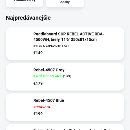
dosky
Najpredávanejšie
Paddleboard SUP REBEL ACTIVE RBA-
4500WH, biely, 11'6" 350x81x15cm
IHNEĎ K EXPEDÍCII
(
1 KS
)
€149
Rebel-4507 Grey
IHNEĎ K ODOSLANIU
(
1 KS
)
€179
Rebel-4507 Blue
VYPREDANÉ
€199