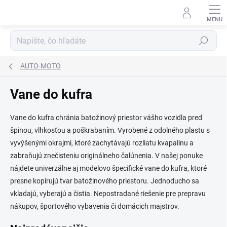
Prejsť
na
obsah
Hľadať
AUTO-MOTO
Vane do kufra
Vane do kufra chránia batožinový priestor vášho vozidla pred
špinou, vlhkosťou a poškrabaním. Vyrobené z odolného plastu s
vyvýšenými okrajmi, ktoré zachytávajú rozliatu kvapalinu a
zabraňujú znečisteniu originálneho čalúnenia. V našej ponuke
nájdete univerzálne aj modelovo špecifické vane do kufra, ktoré
presne kopirujú tvar batožinového priestoru. Jednoducho sa
vkladajú, vyberajú a čistia. Nepostradané riešenie pre prepravu
nákupov, športového vybavenia či domácich majstrov.