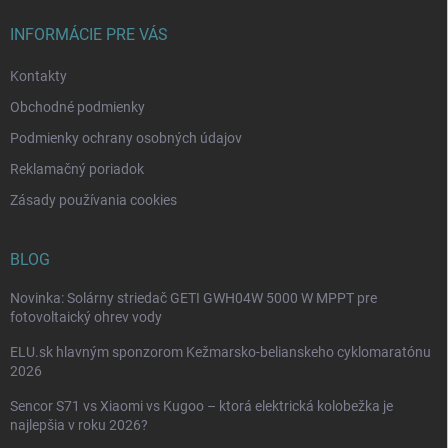
p
t
r
i
INFORMÁCIE PRE VÁS
v
e
k
Kontakty
y
v
Obchodné podmienky
ý
p
Podmienky ochrany osobných údajov
i
Reklamačný poriadok
s
u
Zásady používania cookies
BLOG
Novinka: Solárny striedač GETI GWH04W 5000 W MPPT pre
fotovoltaický ohrev vody
ELU.sk hlavným sponzorom Kežmarsko-belianskeho cyklomaratónu
2026
Sencor S71 vs Xiaomi vs Kugoo – ktorá elektrická kolobežka je
najlepšia v roku 2026?