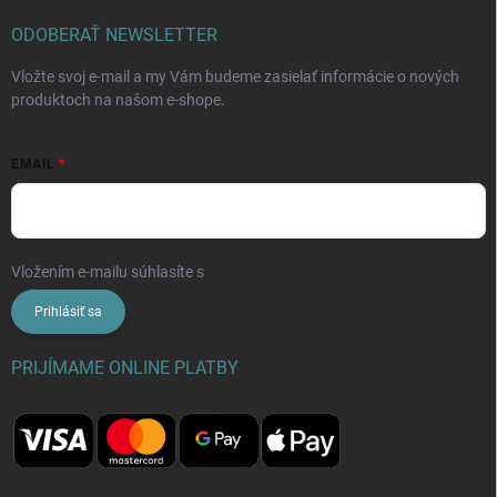
ODOBERAŤ NEWSLETTER
Vložte svoj e-mail a my Vám budeme zasielať informácie o nových
produktoch na našom e-shope.
EMAIL
Vložením e-mailu súhlasíte s
podmienkami ochrany osobných údajov
Prihlásiť sa
PRIJÍMAME ONLINE PLATBY