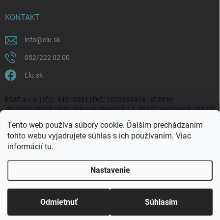
KONTAKT
info
@
elu.sk
052/222 02 00
Elu.sk
ESAT, s.r.o. | IČO: 44210531 | DIČ: 2022639916 | IČ DPH:
SK2022639916 | Sídlo: Hlavné námestie 17, 060 01 Kežmarok | OR OS
Prešov, vl. č. 20270/P
Tento web používa súbory cookie. Ďalším prechádzaním
tohto webu vyjadrujete súhlas s ich používaním. Viac
informácií
tu
.
Nastavenie
Copyright 2026
ELU.sk
. Všetky práva vyhradené.
Upraviť nastavenie
cookies
Odmietnuť
Súhlasím
Vytvoril Shoptet Premium