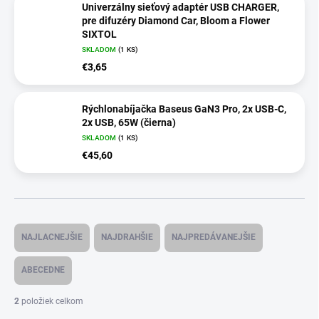
Univerzálny sieťový adaptér USB CHARGER,
pre difuzéry Diamond Car, Bloom a Flower
SIXTOL
SKLADOM
(
1 KS
)
€3,65
Rýchlonabíjačka Baseus GaN3 Pro, 2x USB-C,
2x USB, 65W (čierna)
SKLADOM
(
1 KS
)
€45,60
R
a
NAJLACNEJŠIE
NAJDRAHŠIE
NAJPREDÁVANEJŠIE
d
e
ABECEDNE
n
i
2
položiek celkom
e