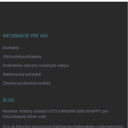
d
Z
a
á
c
p
i
e
ä
p
t
r
i
INFORMÁCIE PRE VÁS
v
e
k
Kontakty
y
v
Obchodné podmienky
ý
p
Podmienky ochrany osobných údajov
i
Reklamačný poriadok
s
u
Zásady používania cookies
BLOG
Novinka: Solárny striedač GETI GWH04W 5000 W MPPT pre
fotovoltaický ohrev vody
ELU.sk hlavným sponzorom Kežmarsko-belianskeho cyklomaratónu