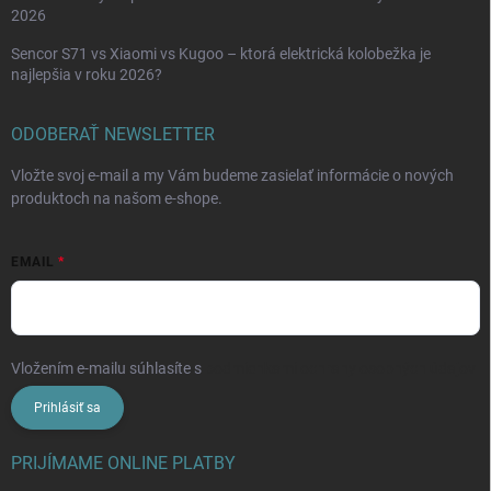
2026
Sencor S71 vs Xiaomi vs Kugoo – ktorá elektrická kolobežka je
najlepšia v roku 2026?
ODOBERAŤ NEWSLETTER
Vložte svoj e-mail a my Vám budeme zasielať informácie o nových
produktoch na našom e-shope.
EMAIL
Vložením e-mailu súhlasíte s
podmienkami ochrany osobných údajov
Prihlásiť sa
PRIJÍMAME ONLINE PLATBY