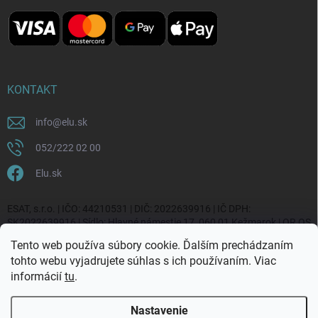
KONTAKT
info
@
elu.sk
052/222 02 00
Elu.sk
ESAT, s.r.o. | IČO: 44210531 | DIČ: 2022639916 | IČ DPH:
SK2022639916 | Sídlo: Hlavné námestie 17, 060 01 Kežmarok | OR OS
Prešov, vl. č. 20270/P
Tento web používa súbory cookie. Ďalším prechádzaním
tohto webu vyjadrujete súhlas s ich používaním. Viac
informácií
tu
.
Nastavenie