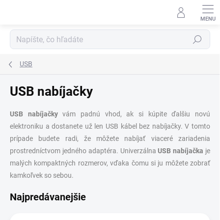
Prejsť
na
obsah
Hľadať
USB
USB nabíjačky
USB nabíjačky
vám padnú vhod, ak si kúpite ďalšiu novú
elektroniku a dostanete už len USB kábel bez nabíjačky. V tomto
prípade budete radi, že môžete nabíjať viaceré zariadenia
prostredníctvom jedného adaptéra. Univerzálna
USB nabíjačka
je
malých kompaktných rozmerov, vďaka čomu si ju môžete zobrať
kamkoľvek so sebou.
Najpredávanejšie