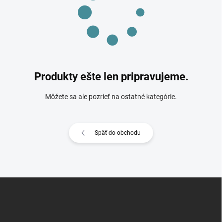
Produkty ešte len pripravujeme.
Môžete sa ale pozrieť na ostatné kategórie.
Späť do obchodu
Z
á
p
ä