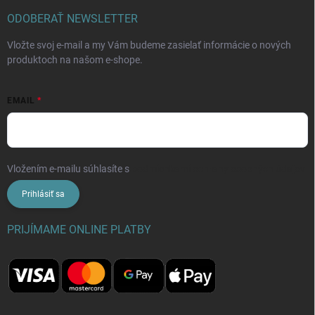
ODOBERAŤ NEWSLETTER
Vložte svoj e-mail a my Vám budeme zasielať informácie o nových
produktoch na našom e-shope.
EMAIL
Vložením e-mailu súhlasíte s
podmienkami ochrany osobných údajov
Prihlásiť sa
PRIJÍMAME ONLINE PLATBY