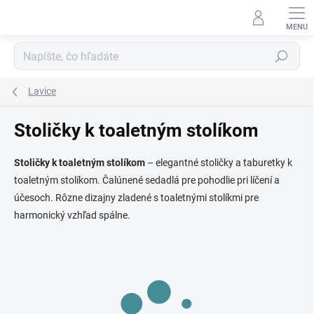
Prejsť
na
obsah
Hľadať
Lavice
Stoličky k toaletným stolíkom
Stoličky k toaletným stolíkom
– elegantné stoličky a taburetky k
toaletným stolíkom. Čalúnené sedadlá pre pohodlie pri líčení a
účesoch. Rôzne dizajny zladené s toaletnými stolíkmi pre
harmonický vzhľad spálne.