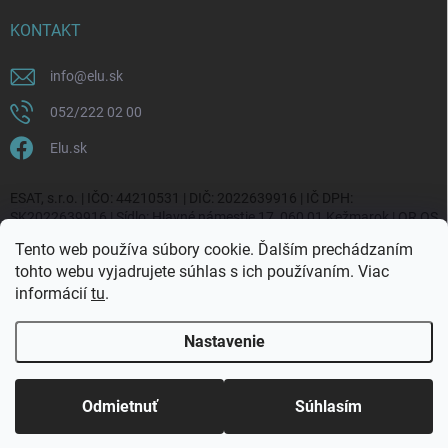
KONTAKT
info
@
elu.sk
052/222 02 00
Elu.sk
ESAT, s.r.o. | IČO: 44210531 | DIČ: 2022639916 | IČ DPH:
SK2022639916 | Sídlo: Hlavné námestie 17, 060 01 Kežmarok | OR OS
Prešov, vl. č. 20270/P
Tento web používa súbory cookie. Ďalším prechádzaním
tohto webu vyjadrujete súhlas s ich používaním. Viac
informácií
tu
.
Nastavenie
Copyright 2026
ELU.sk
. Všetky práva vyhradené.
Upraviť nastavenie
cookies
Odmietnuť
Súhlasím
Vytvoril Shoptet Premium