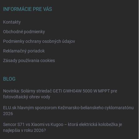
t
i
INFORMÁCIE PRE VÁS
e
Kontakty
Obchodné podmienky
Podmienky ochrany osobných údajov
Reklamačný poriadok
Zásady používania cookies
BLOG
Novinka: Solárny striedač GETI GWH04W 5000 W MPPT pre
fotovoltaický ohrev vody
ELU.sk hlavným sponzorom Kežmarsko-belianskeho cyklomaratónu
2026
Sencor S71 vs Xiaomi vs Kugoo – ktorá elektrická kolobežka je
najlepšia v roku 2026?