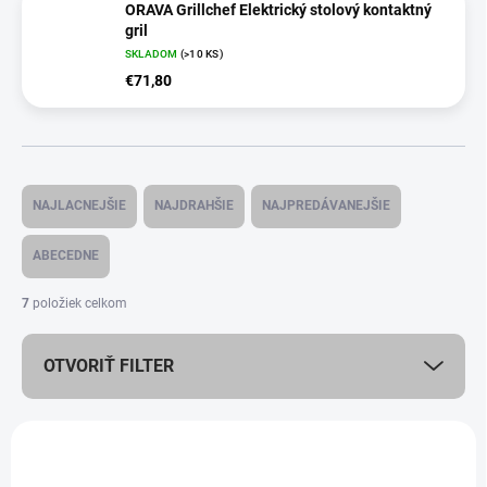
ORAVA Grillchef Elektrický stolový kontaktný
gril
SKLADOM
(
>10 KS
)
€71,80
R
a
NAJLACNEJŠIE
NAJDRAHŠIE
NAJPREDÁVANEJŠIE
d
e
ABECEDNE
n
i
7
položiek celkom
e
p
OTVORIŤ FILTER
r
o
d
V
u
ý
k
GRILLCHEF-3
p