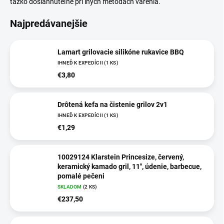
ťažko dosiahnuteľné pri iných metódach varenia.
Najpredávanejšie
Lamart grilovacie silikóne rukavice BBQ
IHNEĎ K EXPEDÍCII
(
1 KS
)
€3,80
Drôtená kefa na čistenie grilov 2v1
IHNEĎ K EXPEDÍCII
(
1 KS
)
€1,29
10029124 Klarstein Princesize, červený,
keramický kamado gril, 11", údenie, barbecue,
pomalé pečeni
SKLADOM
(
2 KS
)
€237,50