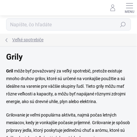
Prejsť
na
obsah
Hľadať
Veľké spotrebiče
Grily
Gril
môže byť považovaný za veľký spotrebič, pretože existuje
mnoho druhov grilov, ktoré sú určené na vonkajšie použitie a sú
ideálne na varenie pre väčšie skupiny ľudí. Tieto grily môžu mať
rôzne veľkosti a kapacity, a môžu byť napájané rôznymi zdrojmi
energie, ako sú drevné uhlie, plyn alebo elektrina.
Grilovanie je veľmi populárna aktivita, najmä počas letných
mesiacov, kedy je vonkajšie počasie príjemné. Grilovanie je spôsob
prípravy jedla, ktorý poskytuje jedinečnú chuť a arómu, ktoré sú