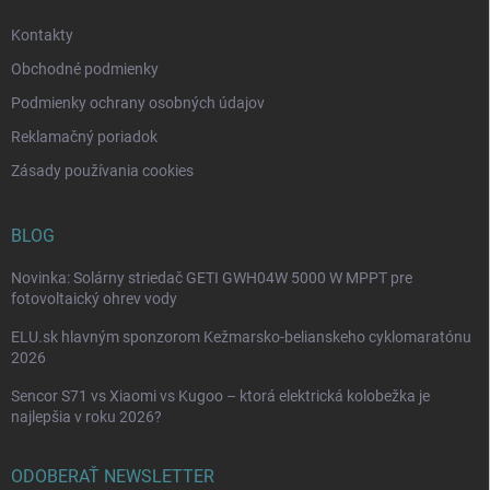
e
k
Kontakty
y
v
Obchodné podmienky
ý
p
Podmienky ochrany osobných údajov
i
Reklamačný poriadok
s
u
Zásady používania cookies
BLOG
Novinka: Solárny striedač GETI GWH04W 5000 W MPPT pre
fotovoltaický ohrev vody
ELU.sk hlavným sponzorom Kežmarsko-belianskeho cyklomaratónu
2026
Sencor S71 vs Xiaomi vs Kugoo – ktorá elektrická kolobežka je
najlepšia v roku 2026?
ODOBERAŤ NEWSLETTER