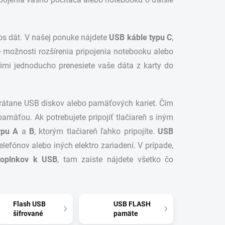
enos dát. V našej ponuke nájdete
USB káble typu C
,
e možnosti rozšírenia pripojenia notebooku alebo
Nimi jednoducho prenesiete vaše dáta z karty do
átane USB diskov alebo pamäťových kariet. Čím
pamäťou. Ak potrebujete pripojiť tlačiareň s iným
typu A
a
B
, ktorým tlačiareň ľahko pripojíte.
USB
lefónov alebo iných elektro zariadení. V prípade,
doplnkov k USB
, tam
zaiste
nájdete všetko čo
Flash USB
USB FLASH
šifrované
pamäte