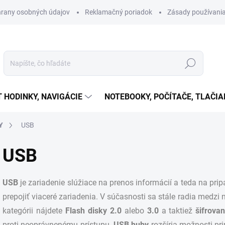
rany osobných údajov
Reklamačný poriadok
Zásady používania
Hľadať
T HODINKY, NAVIGÁCIE
NOTEBOOKY, POČÍTAČE, TLAČIA
Y
USB
USB
USB
je zariadenie slúžiace na prenos informácií a teda na pri
prepojiť viaceré zariadenia. V súčasnosti sa stále radia med
kategórii nájdete
Flash disky 2.0
alebo
3.0
a taktiež
šifrova
proti neoprávnenému prístupu.
USB huby
rozšíria možnosti pr