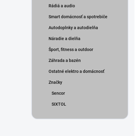
Rádiá a audio
Smart domácnosť a spotrebiče
Autodoplnky a autodielňa
Náradie a dielňa
Šport, fitness a outdoor
Záhrada a bazén
Ostatné elektro a domácnosť
Značky
Sencor
SIXTOL