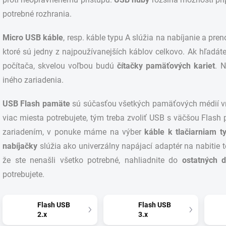
potrebné rozhrania.
Micro
USB káble
, resp. káble typu A slúžia na nabíjanie a pr
ktoré sú jedny z najpoužívanejších káblov celkovo. Ak hľadát
počítača, skvelou voľbou budú
čítačky pamäťových kariet
. 
iného zariadenia.
USB Flash pamäte
sú súčasťou všetkých pamäťových médií vr
viac miesta potrebujete, tým treba zvoliť USB s väčšou Flash 
zariadením, v ponuke máme na výber
káble k tlačiarniam 
nabíjačky
slúžia ako univerzálny napájací adaptér na nabitie te
že ste nenašli všetko potrebné, nahliadnite do
ostatných 
potrebujete.
Flash USB
Flash USB
2.x
3.x