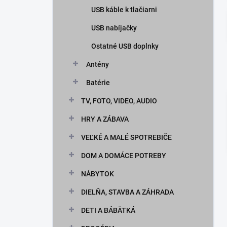
USB káble k tlačiarni
USB nabíjačky
Ostatné USB doplnky
Antény
Batérie
TV, FOTO, VIDEO, AUDIO
HRY A ZÁBAVA
VEĽKÉ A MALÉ SPOTREBIČE
DOM A DOMÁCE POTREBY
NÁBYTOK
DIELŇA, STAVBA A ZÁHRADA
DETI A BÁBÄTKÁ