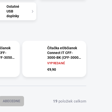
Ostatné
USB
doplnky
čianok
Čítačka eObčianok
CFF-
Connect IT CFF-
FF-3050-
3000-BK (CFF-3000-
BK) čierna
VYPREDANÉ
€9,90
19
položiek celkom
ABECEDNE