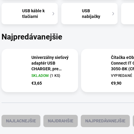
USB káble k
USB
tlačiarni
nabíjačky
Najpredávanejšie
Univerzálny sieťový
Čítačka eOb
adaptér USB
Connect IT 
CHARGER, pre
3050-BK (C
difuzéry Diamond
BK) čierna
SKLADOM
(
1 KS
)
VYPREDANÉ
Car, Bloom a Flower
€3,65
€9,90
SIXTOL
R
a
NAJLACNEJŠIE
NAJDRAHŠIE
NAJPREDÁVANEJŠIE
d
e