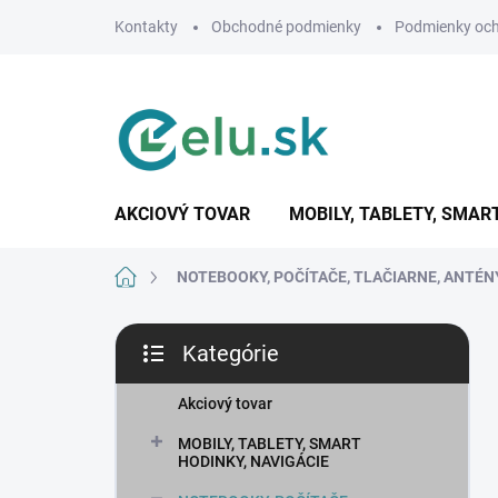
Prejsť
Kontakty
Obchodné podmienky
Podmienky och
na
obsah
AKCIOVÝ TOVAR
MOBILY, TABLETY, SMAR
Domov
NOTEBOOKY, POČÍTAČE, TLAČIARNE, ANTÉN
B
Kategórie
o
Preskočiť
č
kategórie
n
Akciový tovar
ý
MOBILY, TABLETY, SMART
p
HODINKY, NAVIGÁCIE
a