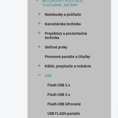
n
NOTEBOOKY, POČÍTAČE,
TLAČIARNE, ANTÉNY
e
l
Notebooky a počítače
Kancelárska technika
Projektory a prezentačná
technika
Sieťové prvky
Prenosné pamäte a čítačky
Káble, prepínače a redukcie
USB
Flash USB 2.x
Flash USB 3.x
Flash USB šifrované
USB FLASH pamäte