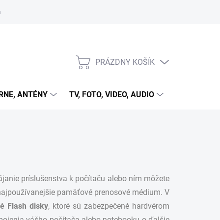
 cookies
PRÁZDNY KOŠÍK
NÁKUPNÝ
KOŠÍK
RNE, ANTÉNY
TV, FOTO, VIDEO, AUDIO
HRY A ZÁB
pájanie príslušenstva k počítaču alebo ním môžete
zi najpoužívanejšie pamäťové prenosové médium. V
né Flash disky
, ktoré sú zabezpečené hardvérom
ipojenia vášho počítača alebo notebooku o ďalšie