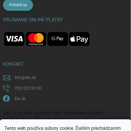
Prihlásiť sa
PRIJÍMAME ONLINE PLATBY
KONTAKT
info
@
elu.sk
052/222 02 00
Elu.sk
ESAT, s.r.o. | IČO: 44210531 | DIČ: 2022639916 | IČ DPH:
SK2022639916 | Sídlo: Hlavné námestie 17, 060 01 Kežmarok | OR OS
Prešov, vl. č. 20270/P
Tento web používa súbory cookie. Ďalším prechádzaním