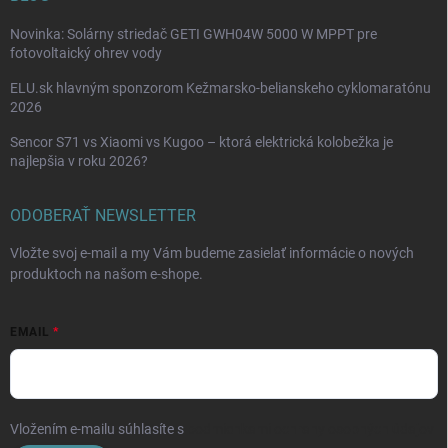
Novinka: Solárny striedač GETI GWH04W 5000 W MPPT pre
fotovoltaický ohrev vody
ELU.sk hlavným sponzorom Kežmarsko-belianskeho cyklomaratónu
2026
Sencor S71 vs Xiaomi vs Kugoo – ktorá elektrická kolobežka je
najlepšia v roku 2026?
ODOBERAŤ NEWSLETTER
Vložte svoj e-mail a my Vám budeme zasielať informácie o nových
produktoch na našom e-shope.
EMAIL
Vložením e-mailu súhlasíte s
podmienkami ochrany osobných údajov