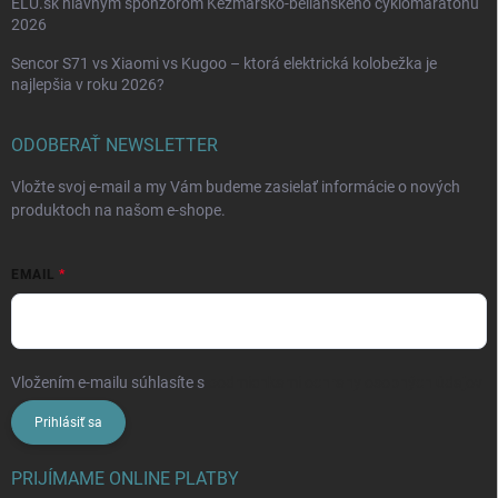
ELU.sk hlavným sponzorom Kežmarsko-belianskeho cyklomaratónu
2026
Sencor S71 vs Xiaomi vs Kugoo – ktorá elektrická kolobežka je
najlepšia v roku 2026?
ODOBERAŤ NEWSLETTER
Vložte svoj e-mail a my Vám budeme zasielať informácie o nových
produktoch na našom e-shope.
EMAIL
Vložením e-mailu súhlasíte s
podmienkami ochrany osobných údajov
Prihlásiť sa
PRIJÍMAME ONLINE PLATBY