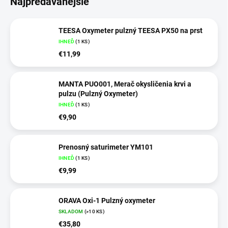
Najpredávanejšie
TEESA Oxymeter pulzný TEESA PX50 na prst
IHNEĎ
(
1 KS
)
€11,99
MANTA PUO001, Merač okysličenia krvi a
pulzu (Pulzný Oxymeter)
IHNEĎ
(
1 KS
)
€9,90
Prenosný saturimeter YM101
IHNEĎ
(
1 KS
)
€9,99
ORAVA Oxi-1 Pulzný oxymeter
SKLADOM
(
>10 KS
)
€35,80