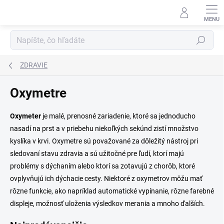
Prejsť
na
obsah
Hľadať
ZDRAVIE
Oxymetre
Oxymeter
je malé, prenosné zariadenie, ktoré sa jednoducho
nasadí na prst a v priebehu niekoľkých sekúnd zistí množstvo
kyslíka v krvi. Oxymetre sú považované za dôležitý nástroj pri
sledovaní stavu zdravia a sú užitočné pre ľudí, ktorí majú
problémy s dýchaním alebo ktorí sa zotavujú z chorôb, ktoré
ovplyvňujú ich dýchacie cesty. Niektoré z oxymetrov môžu mať
rôzne funkcie, ako napríklad automatické vypínanie, rôzne farebné
displeje, možnosť uloženia výsledkov merania a mnoho ďalších.