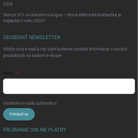
2026
Sencor S71 vs Xiaomi vs Kugoo – ktorá elektrická kolobežka je
najlepšia v roku 2026?
ODOBERAŤ NEWSLETTER
Vložte svoj e-mail a my Vám budeme zasielať informácie o nových
produktoch na našom e-shope.
EMAIL
Vložením e-mailu súhlasíte s
podmienkami ochrany osobných údajov
Prihlásiť sa
PRIJÍMAME ONLINE PLATBY