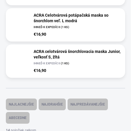
ACRA Celotvárová potápačská maska so
šnorchlom veľ. L modrá
IHNEĎ K EXPEDÍCII
(
1 KS
)
€16,90
ACRA celotvárová šnorchlovacia maska Junior,
veľkosť S, žltá
IHNEĎ K EXPEDÍCII
(
1 KS
)
€16,90
R
a
NAJLACNEJŠIE
NAJDRAHŠIE
NAJPREDÁVANEJŠIE
d
e
ABECEDNE
n
i
14
položiek celkom