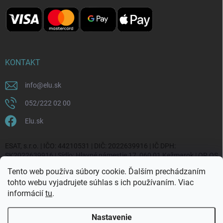
KONTAKT
info
@
elu.sk
052/222 02 00
Elu.sk
ESAT, s.r.o. | IČO: 44210531 | DIČ: 2022639916 | IČ DPH:
SK2022639916 | Sídlo: Hlavné námestie 17, 060 01 Kežmarok | OR OS
Prešov, vl. č. 20270/P
Tento web používa súbory cookie. Ďalším prechádzaním
tohto webu vyjadrujete súhlas s ich používaním. Viac
informácií
tu
.
Nastavenie