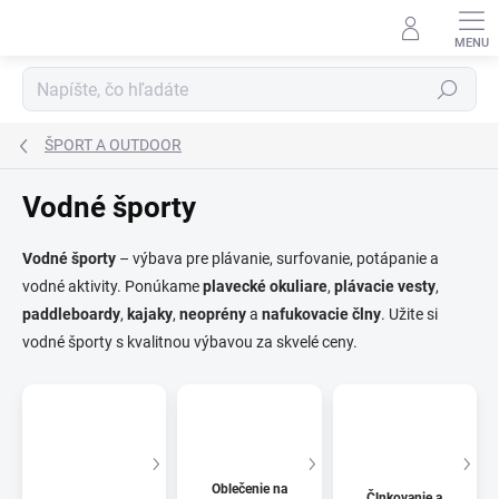
Prejsť
na
obsah
Hľadať
ŠPORT A OUTDOOR
Vodné športy
Vodné športy
– výbava pre plávanie, surfovanie, potápanie a
vodné aktivity. Ponúkame
plavecké okuliare
,
plávacie vesty
,
paddleboardy
,
kajaky
,
neoprény
a
nafukovacie člny
. Užite si
vodné športy s kvalitnou výbavou za skvelé ceny.
Oblečenie na
Člnkovanie a