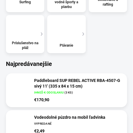
Surfing
vodné športy a
rafting
plavbu
Príslušenstvo na
Plávanie
pláž
Najpredávanejšie
Paddleboard SUP REBEL ACTIVE RBA-4507-G
sivý 11' (335 x 84 x 15 cm)
IHNEĎ K ODOSLANIU
(
3 KS
)
€170,90
Vodeodolné púzdro na mobil ľadvinka
VYPREDANÉ
€2,49