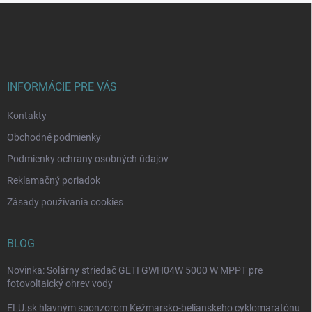
i
v
Z
e
a
á
p
n
p
r
i
ä
v
e
t
k
y
i
INFORMÁCIE PRE VÁS
v
e
ý
Kontakty
p
i
Obchodné podmienky
s
Podmienky ochrany osobných údajov
u
Reklamačný poriadok
Zásady používania cookies
BLOG
Novinka: Solárny striedač GETI GWH04W 5000 W MPPT pre
fotovoltaický ohrev vody
ELU.sk hlavným sponzorom Kežmarsko-belianskeho cyklomaratónu