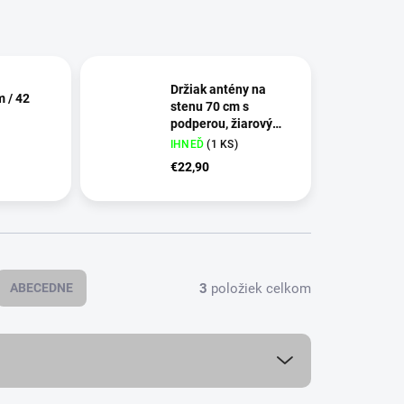
Držiak antény na
m / 42
stenu 70 cm s
podperou, žiarový
zinok
IHNEĎ
(
1 KS
)
€22,90
3
položiek celkom
ABECEDNE