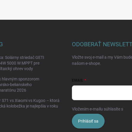
G
ODOBERAŤ NEWSLET
Vložte svoj e-mail a my Vám bud
a: Solárny striedač GETI
W 5000 W MPPT pre
našom e-shope.
ltaický ohrev vody
k hlavným sponzorom
EMAIL
rsko-belianskeho
maratónu 2026
 S71 vs Xiaomi vs Kugoo – ktorá
ická kolobežka je najlepšia v roku
Vložením e-mailu súhlasíte s
pod
Prihlásiť sa