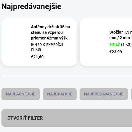
Najpredávanejšie
Anténny držiak 35 na
Stožiar 1,5 
stenu sa vzperou
mm / 2 mm
priemer 42mm výška
116cm žiar.
IHNEĎ
(
1 KS
)
IHNEĎ K EXPEDÍCII
(
1 KS
)
€23,99
€21,60
R
a
NAJLACNEJŠIE
NAJDRAHŠIE
NAJPREDÁVANEJŠIE
d
e
n
i
OTVORIŤ FILTER
e
p