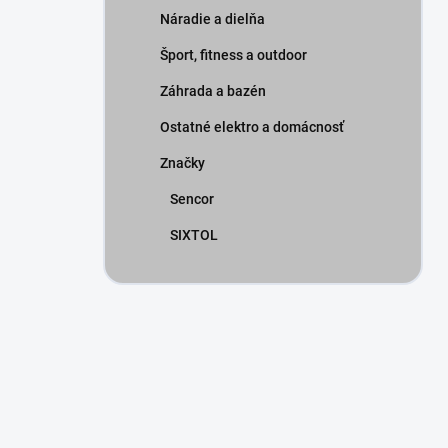
Náradie a dielňa
Šport, fitness a outdoor
Záhrada a bazén
Ostatné elektro a domácnosť
Značky
Sencor
SIXTOL