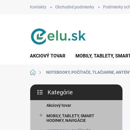
Prejsť
Kontakty
Obchodné podmienky
Podmienky och
na
obsah
AKCIOVÝ TOVAR
MOBILY, TABLETY, SMAR
Domov
NOTEBOOKY, POČÍTAČE, TLAČIARNE, ANTÉN
B
Kategórie
o
Preskočiť
č
kategórie
n
Akciový tovar
ý
MOBILY, TABLETY, SMART
p
HODINKY, NAVIGÁCIE
a