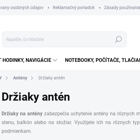
rany osobných údajov
Reklamačný poriadok
Zásady používania
Hľadať
T HODINKY, NAVIGÁCIE
NOTEBOOKY, POČÍTAČE, TLAČIA
Y
Antény
Držiaky antén
Držiaky antén
Držiaky na antény
zabezpečia uchytenie antény na rôznych mie
stenu, balkón alebo na stožiar. Využijete ich na rôznych t
podmienkam.