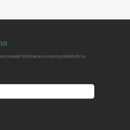
TER
eme zasielať informácie o nových produktoch na
mienkami ochrany osobných údajov