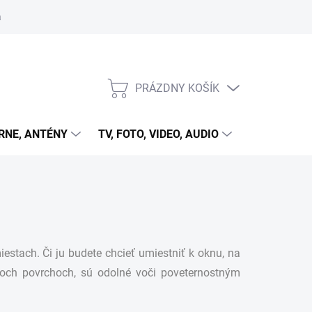
 cookies
PRÁZDNY KOŠÍK
NÁKUPNÝ
KOŠÍK
RNE, ANTÉNY
TV, FOTO, VIDEO, AUDIO
HRY A ZÁB
stach. Či ju budete chcieť umiestniť k oknu, na
ypoch povrchoch, sú odolné voči poveternostným