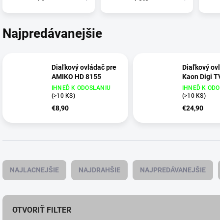
Najpredávanejšie
Diaľkový ovládač pre
Diaľkový ov
AMIKO HD 8155
Kaon Digi T
IHNEĎ K ODOSLANIU
IHNEĎ K OD
(
>10 KS
)
(
>10 KS
)
€8,90
€24,90
R
a
NAJLACNEJŠIE
NAJDRAHŠIE
NAJPREDÁVANEJŠIE
d
e
n
i
OTVORIŤ FILTER