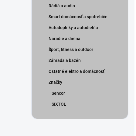
Rádiá a audio
Smart domácnosť a spotrebiče
Autodoplnky a autodielňa
Náradie a dielňa
Šport, fitness a outdoor
Záhrada a bazén
Ostatné elektro a domácnosť
Značky
Sencor
SIXTOL