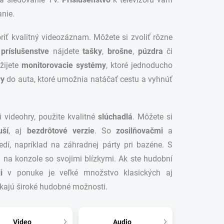
anie.
riť kvalitný videozáznam. Môžete si zvoliť rôzne
V
príslušenstve
nájdete
tašky
,
brošne
,
púzdra
či
žijete
monitorovacie systémy
, ktoré jednoducho
y
do auta, ktoré umožnia natáčať cestu a vyhnúť
 videohry, použite kvalitné
slúchadlá
. Môžete si
uší
, aj
bezdrôtové verzie
. So
zosilňovačmi
a
edí, napríklad na záhradnej párty pri bazéne. S
y na konzole so svojimi blízkymi. Ak ste hudobní
i
v ponuke je veľké množstvo klasických aj
kajú široké hudobné možnosti.
Video
Audio