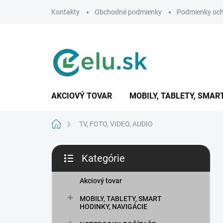
Prejsť
Kontakty
Obchodné podmienky
Podmienky och
na
obsah
AKCIOVÝ TOVAR
MOBILY, TABLETY, SMAR
Domov
TV, FOTO, VIDEO, AUDIO
B
Kategórie
o
Preskočiť
č
kategórie
n
Akciový tovar
ý
MOBILY, TABLETY, SMART
p
HODINKY, NAVIGÁCIE
a