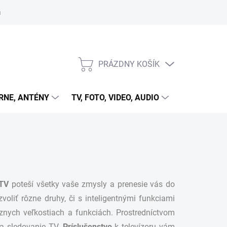
 cookies
PRÁZDNY KOŠÍK
NÁKUPNÝ
KOŠÍK
RNE, ANTÉNY
TV, FOTO, VIDEO, AUDIO
HRY A ZÁB
TV
poteší všetky vaše zmysly a prenesie vás do
voliť rôzne druhy, či s inteligentnými funkciami
znych veľkostiach a funkciách. Prostredníctvom
na sledovanie TV.
Príslušenstvo
k televízoru vám