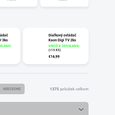
ládač
Diaľkový ovládač
V 3ks
Kaon Digi TV 2ks
OSLANIU
IHNEĎ K ODOSLANIU
(
>10 KS
)
€16,99
1375
položiek celkom
ABECEDNE