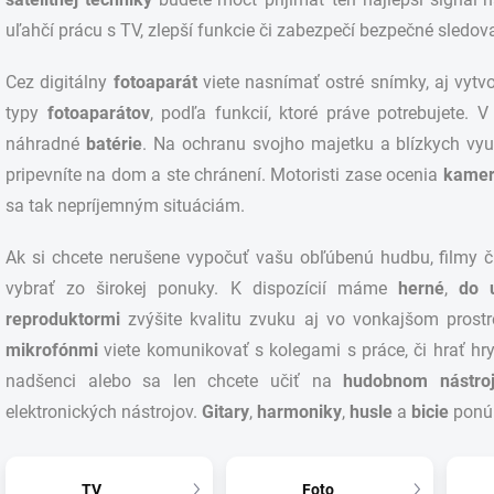
uľahčí prácu s TV, zlepší funkcie či zabezpečí bezpečné sledov
Cez digitálny
fotoaparát
viete nasnímať ostré snímky, aj vytvo
typy
fotoaparátov
, podľa funkcií, ktoré práve potrebujete. 
náhradné
batérie
. Na ochranu svojho majetku a blízkych vyu
pripevníte na dom a ste chránení. Motoristi zase ocenia
kamer
sa tak nepríjemným situáciám.
Ak si chcete nerušene vypočuť vašu obľúbenú hudbu, filmy či
vybrať zo širokej ponuky. K dispozícií máme
herné
,
do 
reproduktormi
zvýšite kvalitu zvuku aj vo vonkajšom prostr
mikrofónmi
viete komunikovať s kolegami s práce, či hrať hr
nadšenci alebo sa len chcete učiť na
hudobnom nástroj
elektronických nástrojov.
Gitary
,
harmoniky
,
husle
a
bicie
ponú
TV
Foto