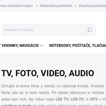
rany osobných údajov
Reklamačný poriadok
Zásady používania
Hľadať
T HODINKY, NAVIGÁCIE
NOTEBOOKY, POČÍTAČE, TLAČIA
TV, FOTO, VIDEO, AUDIO
Užívajte si doma filmy a seriály vo výbornej kvalite. Kvalitný
fikcie, ako by to bola realita. Pri výbere
televízora
si môžete z
alebo bez nich. Na výber máte
LED TV
,
LCD-TV
, či
HTV
v rô
satelitnej techniky
budete môcť prijímať ten najlepší signál 