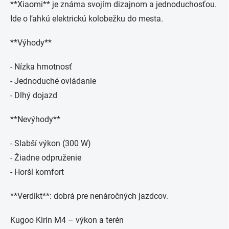
**Xiaomi** je známa svojím dizajnom a jednoduchosťou.
Ide o ľahkú elektrickú kolobežku do mesta.
**Výhody**
- Nízka hmotnosť
- Jednoduché ovládanie
- Dlhý dojazd
**Nevýhody**
- Slabší výkon (300 W)
- Žiadne odpruženie
- Horší komfort
**Verdikt**: dobrá pre nenáročných jazdcov.
Kugoo Kirin M4 – výkon a terén