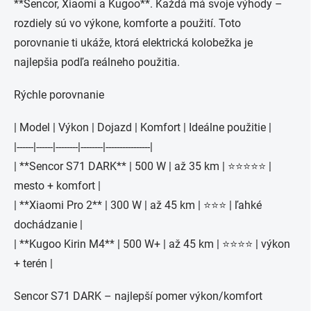
**Sencor, Xiaomi a Kugoo**. Každá má svoje výhody –
rozdiely sú vo výkone, komforte a použití. Toto
porovnanie ti ukáže, ktorá elektrická kolobežka je
najlepšia podľa reálneho použitia.
Rýchle porovnanie
| Model | Výkon | Dojazd | Komfort | Ideálne použitie |
|------|------|--------|--------|----------------|
| **Sencor S71 DARK** | 500 W | až 35 km | ⭐⭐⭐⭐⭐ |
mesto + komfort |
| **Xiaomi Pro 2** | 300 W | až 45 km | ⭐⭐⭐ | ľahké
dochádzanie |
| **Kugoo Kirin M4** | 500 W+ | až 45 km | ⭐⭐⭐⭐ | výkon
+ terén |
Sencor S71 DARK – najlepší pomer výkon/komfort