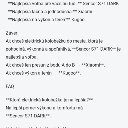
- **Najlepšia voľba pre väčšinu ľudí:** Sencor S71 DARK
- **Najlepšia lacná a jednoduchá:** Xiaomi
- **Najlepšia na výkon a terén:** Kugoo
Záver
Ak chceš elektrickú kolobežku do mesta, ktorá je
pohodlná, výkonná a spoľahlivá, **Sencor S71 DARK** je
najlepšia voľba.
Ak chceš len presun z bodu A do B → **Xiaomi**.
Ak chceš výkon a terén → **Kugoo**.
FAQ
**Ktorá elektrická kolobežka je najlepšia?**
Najlepší pomer výkonu a komfortu má
**Sencor S71 DARK**.