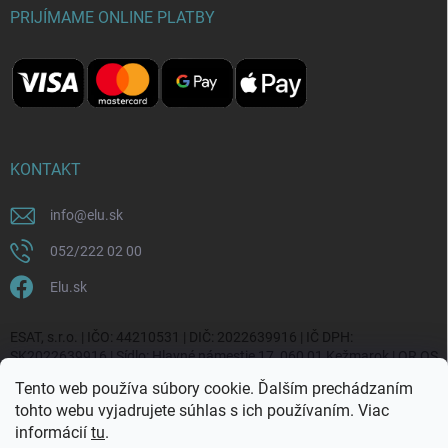
PRIJÍMAME ONLINE PLATBY
KONTAKT
info
@
elu.sk
052/222 02 00
Elu.sk
ESAT, s.r.o. | IČO: 44210531 | DIČ: 2022639916 | IČ DPH:
SK2022639916 | Sídlo: Hlavné námestie 17, 060 01 Kežmarok | OR OS
Prešov, vl. č. 20270/P
Tento web používa súbory cookie. Ďalším prechádzaním
tohto webu vyjadrujete súhlas s ich používaním. Viac
informácií
tu
.
„Odpovedám okamžite. S čím vám