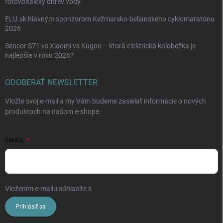
fotovoltaický ohrev vody
ELU.sk hlavným sponzorom Kežmarsko-belianskeho cyklomaratónu
2026
Sencor S71 vs Xiaomi vs Kugoo – ktorá elektrická kolobežka je
najlepšia v roku 2026?
ODOBERAŤ NEWSLETTER
Vložte svoj e-mail a my Vám budeme zasielať informácie o nových
produktoch na našom e-shope.
EMAIL
Vložením e-mailu súhlasíte s
podmienkami ochrany osobných údajov
Prihlásiť sa