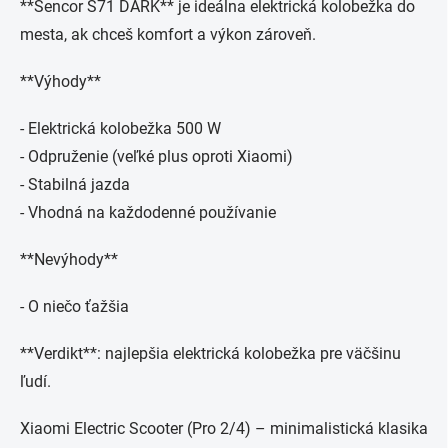
**Sencor S71 DARK** je ideálna elektrická kolobežka do
mesta, ak chceš komfort a výkon zároveň.
**Výhody**
- Elektrická kolobežka 500 W
- Odpruženie (veľké plus oproti Xiaomi)
- Stabilná jazda
- Vhodná na každodenné používanie
**Nevýhody**
- O niečo ťažšia
**Verdikt**: najlepšia elektrická kolobežka pre väčšinu
ľudí.
Xiaomi Electric Scooter (Pro 2/4) – minimalistická klasika