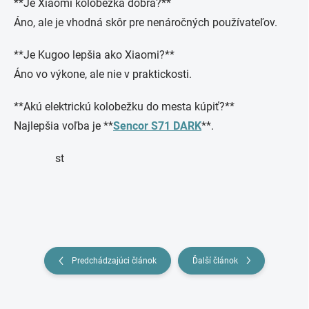
**Je Xiaomi kolobežka dobrá?**
Áno, ale je vhodná skôr pre nenáročných používateľov.
**Je Kugoo lepšia ako Xiaomi?**
Áno vo výkone, ale nie v praktickosti.
**Akú elektrickú kolobežku do mesta kúpiť?**
Najlepšia voľba je **
Sencor S71 DARK
**.
st
Predchádzajúci článok
Ďalší článok