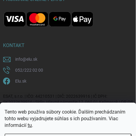
KONTAKT
info
@
elu.sk
052/222 02 00
Elu.sk
ESAT, s.r.o. | IČO: 44210531 | DIČ: 2022639916 | IČ DPH:
SK2022639916 | Sídlo: Hlavné námestie 17, 060 01 Kežmarok | OR OS
Prešov, vl. č. 20270/P
Tento web používa súbory cookie. Ďalším prechádzaním
tohto webu vyjadrujete súhlas s ich používaním. Viac
informácií
tu
.