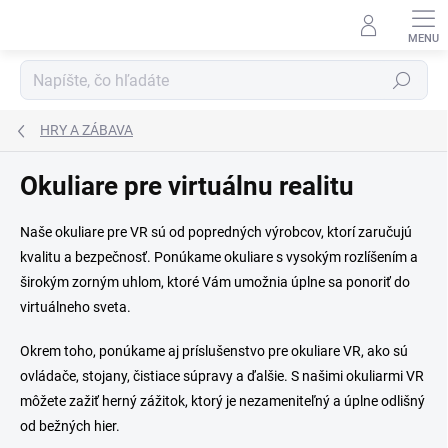
Prejsť
na
obsah
Hľadať
HRY A ZÁBAVA
Okuliare pre virtuálnu realitu
Naše okuliare pre VR sú od popredných výrobcov, ktorí zaručujú
kvalitu a bezpečnosť. Ponúkame okuliare s vysokým rozlíšením a
širokým zorným uhlom, ktoré Vám umožnia úplne sa ponoriť do
virtuálneho sveta.
Okrem toho, ponúkame aj príslušenstvo pre okuliare VR, ako sú
ovládače, stojany, čistiace súpravy a ďalšie. S našimi okuliarmi VR
môžete zažiť herný zážitok, ktorý je nezameniteľný a úplne odlišný
od bežných hier.