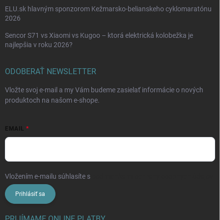
ELU.sk hlavným sponzorom Kežmarsko-belianskeho cyklomaratónu
2026
Sencor S71 vs Xiaomi vs Kugoo – ktorá elektrická kolobežka je
najlepšia v roku 2026?
ODOBERAŤ NEWSLETTER
Vložte svoj e-mail a my Vám budeme zasielať informácie o nových
produktoch na našom e-shope.
EMAIL
Vložením e-mailu súhlasíte s
podmienkami ochrany osobných údajov
Prihlásiť sa
PRIJÍMAME ONLINE PLATBY