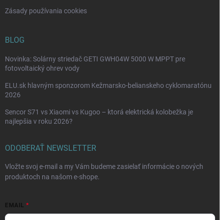
u
Zásady používania cookies
BLOG
Novinka: Solárny striedač GETI GWH04W 5000 W MPPT pre
fotovoltaický ohrev vody
ELU.sk hlavným sponzorom Kežmarsko-belianskeho cyklomaratónu
2026
Sencor S71 vs Xiaomi vs Kugoo – ktorá elektrická kolobežka je
najlepšia v roku 2026?
ODOBERAŤ NEWSLETTER
Vložte svoj e-mail a my Vám budeme zasielať informácie o nových
produktoch na našom e-shope.
EMAIL