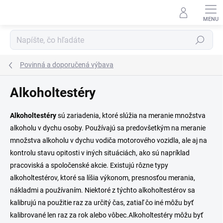
Prejsť
na
obsah
Hľadať
Povinná a doporučená výbava
Alkoholtestéry
Alkoholtestéry
sú zariadenia, ktoré slúžia na meranie množstva
alkoholu v dychu osoby. Používajú sa predovšetkým na meranie
množstva alkoholu v dychu vodiča motorového vozidla, ale aj na
kontrolu stavu opitosti v iných situáciách, ako sú napríklad
pracoviská a spoločenské akcie. Existujú rôzne typy
alkoholtestérov, ktoré sa líšia výkonom, presnosťou merania,
nákladmi a používaním. Niektoré z týchto alkoholtestérov sa
kalibrujú na použitie raz za určitý čas, zatiaľ čo iné môžu byť
kalibrované len raz za rok alebo vôbec.Alkoholtestéry môžu byť