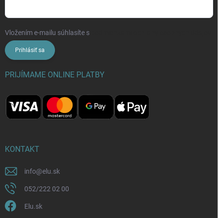
Vložením e-mailu súhlasíte s
podmienkami ochrany osobných údajov
Prihlásiť sa
PRIJÍMAME ONLINE PLATBY
KONTAKT
info
@
elu.sk
052/222 02 00
Elu.sk