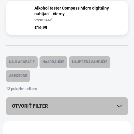
Alkohol tester Compass Micro digitálny
nabíjací - čierny
VYPREDANÉ
€16,99
R
a
NAJLACNEJŠIE
NAJDRAHŠIE
NAJPREDÁVANEJŠIE
d
e
ABECEDNE
n
i
12
položiek celkom
e
p
OTVORIŤ FILTER
r
o
d
V
u
ý
AKCIA
k
FAST98035459