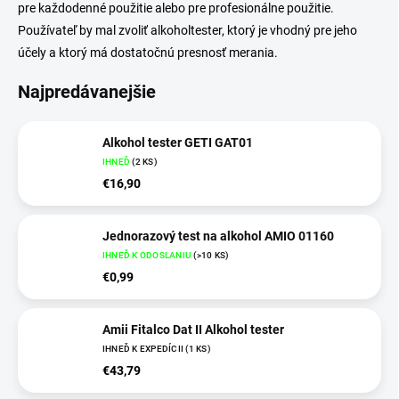
pre každodenné použitie alebo pre profesionálne použitie.
Používateľ by mal zvoliť alkoholtester, ktorý je vhodný pre jeho
účely a ktorý má dostatočnú presnosť merania.
Najpredávanejšie
Alkohol tester GETI GAT01
IHNEĎ
(
2 KS
)
€16,90
Jednorazový test na alkohol AMIO 01160
IHNEĎ K ODOSLANIU
(
>10 KS
)
€0,99
Amii Fitalco Dat II Alkohol tester
IHNEĎ K EXPEDÍCII
(
1 KS
)
€43,79