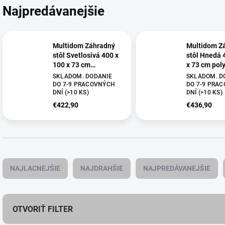
Najpredávanejšie
Multidom Záhradný
Multidom Z
stôl Svetlosivá 400 x
stôl Hnedá 
100 x 73 cm
x 73 cm pol
polyratan
SKLADOM. DODANIE
SKLADOM. D
DO 7-9 PRACOVNÝCH
DO 7-9 PRA
DNÍ
(
>10 KS
)
DNÍ
(
>10 KS
)
€422,90
€436,90
R
a
NAJLACNEJŠIE
NAJDRAHŠIE
NAJPREDÁVANEJŠIE
d
e
n
i
OTVORIŤ FILTER
e