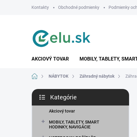
Prejsť
Kontakty
Obchodné podmienky
Podmienky och
na
obsah
AKCIOVÝ TOVAR
MOBILY, TABLETY, SMAR
Domov
NÁBYTOK
Záhradný nábytok
Záhra
B
Kategórie
o
Preskočiť
č
kategórie
n
Akciový tovar
ý
MOBILY, TABLETY, SMART
p
HODINKY, NAVIGÁCIE
a