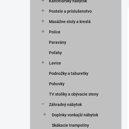
Kancelársky nábytok
Postele a príslušenstvo
Masážne stoly a kreslá
Police
Paravány
Poťahy
Lavice
Podnožky a taburetky
Pohovky
TV stolíky a obývacie steny
Záhradný nábytok
Doplnky vonkajší nábytok
Skákacie trampolíny