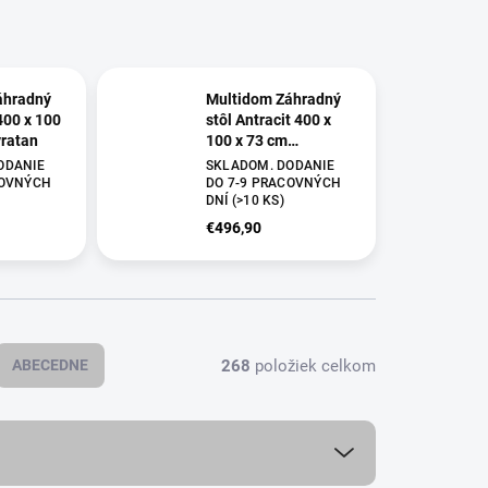
áhradný
Multidom Záhradný
400 x 100
stôl Antracit 400 x
yratan
100 x 73 cm
polyratan
ODANIE
SKLADOM. DODANIE
COVNÝCH
DO 7-9 PRACOVNÝCH
DNÍ
(
>10 KS
)
€496,90
268
položiek celkom
ABECEDNE