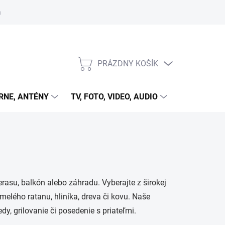
 cookies
PRÁZDNY KOŠÍK
NÁKUPNÝ
KOŠÍK
RNE, ANTÉNY
TV, FOTO, VIDEO, AUDIO
HRY A ZÁB
erasu, balkón alebo záhradu. Vyberajte z širokej
elého ratanu, hliníka, dreva či kovu. Naše
y, grilovanie či posedenie s priateľmi.