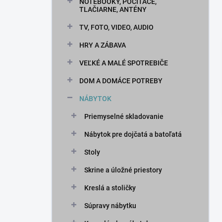
n
NOTEBOOKY, POČÍTAČE,
TLAČIARNE, ANTÉNY
e
l
TV, FOTO, VIDEO, AUDIO
HRY A ZÁBAVA
VEĽKÉ A MALÉ SPOTREBIČE
DOM A DOMÁCE POTREBY
NÁBYTOK
Priemyselné skladovanie
Nábytok pre dojčatá a batoľatá
Stoly
Skrine a úložné priestory
Kreslá a stoličky
Súpravy nábytku