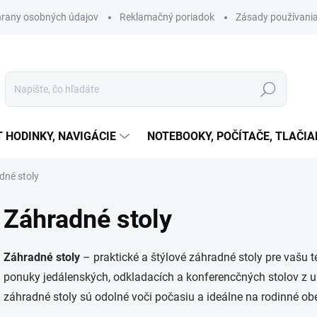
rany osobných údajov
Reklamačný poriadok
Zásady používania
Hľadať
T HODINKY, NAVIGÁCIE
NOTEBOOKY, POČÍTAČE, TLAČIA
dné stoly
Záhradné stoly
Záhradné stoly
– praktické a štýlové záhradné stoly pre vašu t
ponuky jedálenských, odkladacích a konferencčných stolov z um
záhradné stoly sú odolné voči počasiu a ideálne na rodinné obed