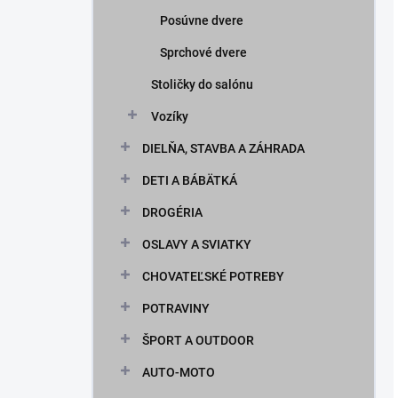
Posúvne dvere
Sprchové dvere
Stoličky do salónu
Vozíky
DIELŇA, STAVBA A ZÁHRADA
DETI A BÁBÄTKÁ
DROGÉRIA
OSLAVY A SVIATKY
CHOVATEĽSKÉ POTREBY
POTRAVINY
ŠPORT A OUTDOOR
AUTO-MOTO