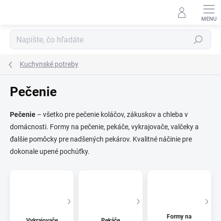
Prejsť
na
obsah
Hľadať
Kuchynské potreby
Pečenie
Pečenie
– všetko pre pečenie koláčov, zákuskov a chleba v
domácnosti. Formy na pečenie, pekáče, vykrajovače, valčeky a
đalšie pomôcky pre nadšených pekárov. Kvalitné náčinie pre
dokonale upené pochúťky.
Formy na
Vykrajovače
Pekáče