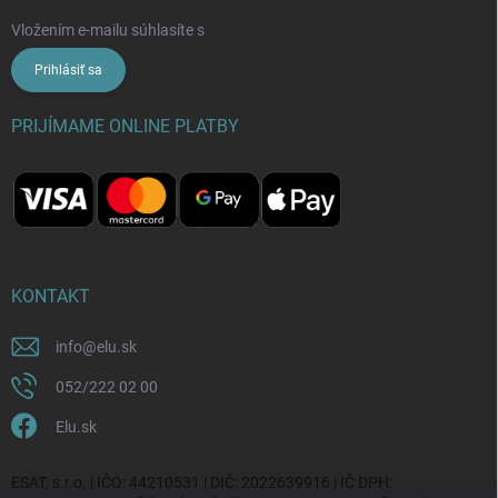
Vložením e-mailu súhlasíte s
podmienkami ochrany osobných údajov
Prihlásiť sa
PRIJÍMAME ONLINE PLATBY
KONTAKT
info
@
elu.sk
052/222 02 00
Elu.sk
ESAT, s.r.o. | IČO: 44210531 | DIČ: 2022639916 | IČ DPH: