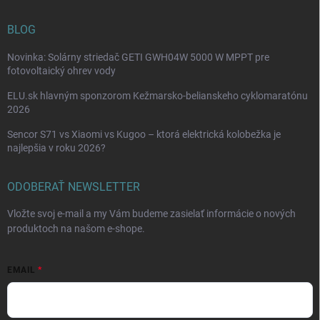
BLOG
Novinka: Solárny striedač GETI GWH04W 5000 W MPPT pre
fotovoltaický ohrev vody
ELU.sk hlavným sponzorom Kežmarsko-belianskeho cyklomaratónu
2026
Sencor S71 vs Xiaomi vs Kugoo – ktorá elektrická kolobežka je
najlepšia v roku 2026?
ODOBERAŤ NEWSLETTER
Vložte svoj e-mail a my Vám budeme zasielať informácie o nových
produktoch na našom e-shope.
EMAIL