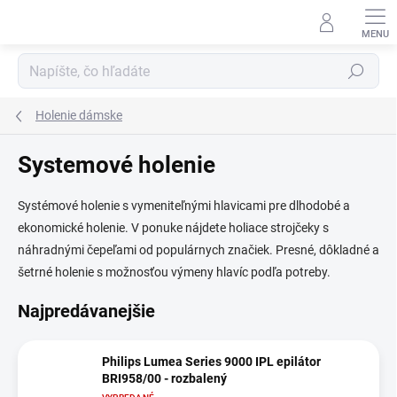
Prejsť
na
obsah
Hľadať
Holenie dámske
Systemové holenie
Systémové holenie s vymeniteľnými hlavicami pre dlhodobé a
ekonomické holenie. V ponuke nájdete holiace strojčeky s
náhradnými čepeľami od populárnych značiek. Presné, dôkladné a
šetrné holenie s možnosťou výmeny hlavíc podľa potreby.
Najpredávanejšie
Philips Lumea Series 9000 IPL epilátor
BRI958/00 - rozbalený