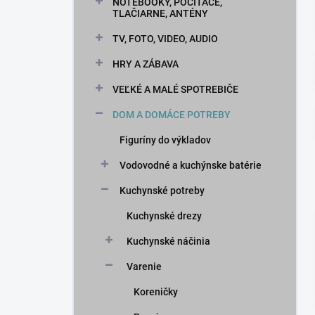
n
NOTEBOOKY, POČÍTAČE,
TLAČIARNE, ANTÉNY
e
l
TV, FOTO, VIDEO, AUDIO
HRY A ZÁBAVA
VEĽKÉ A MALÉ SPOTREBIČE
DOM A DOMÁCE POTREBY
Figuríny do výkladov
Vodovodné a kuchýnske batérie
Kuchynské potreby
Kuchynské drezy
Kuchynské náčinia
Varenie
Koreničky