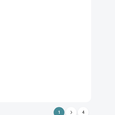
IHNEĎ
SKLADOM
(
1 KS
)
(
1 KS
)
Jedlonosič ORION Almi
so 6
4x1
€4,90
Do košíka
Orion Jedlonosič plast 4x1,15 l
ALMI 120961 Orion
Jedlonosič plastový 4 x 1,15 l
odšálky
ALMI A pre prevoz jedla zo
.
závodného stravovania pre
vašich blízkych bude aj
šikovným...
1
4