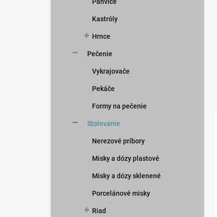
Panvice
Kastróly
Hrnce
Pečenie
Vykrajovače
Pekáče
Formy na pečenie
Stolovanie
Nerezové príbory
Misky a dózy plastové
Misky a dózy sklenené
Porcelánové misky
Riad