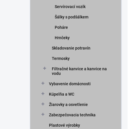
Servírovací vozík
Šálky s podšálkem
Poháre
Hrnčeky
Skladovanie potravín
Termosky
Filtračné kanvice a kanvice na
vodu
Vybavenie domácnosti
Kúpelňa a WC
Žiarovky a osvetlenie
Zabezpečovacia technika
Plastové výrobky