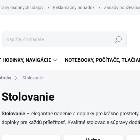
rany osobných údajov
Reklamačný poriadok
Zásady používania
Hľadať
T HODINKY, NAVIGÁCIE
NOTEBOOKY, POČÍTAČE, TLAČIA
otreby
Stolovanie
Stolovanie
Stolovanie
– elegantné riadenie a doplnky pre krásne prestretý s
doplnky pre každú príležitosť. Kvalitné stolovacie súpravy dod