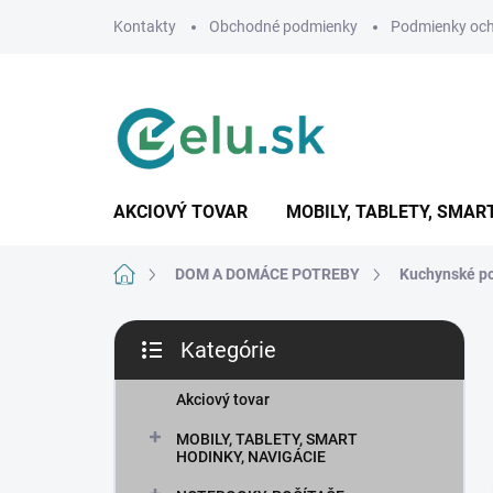
Prejsť
Kontakty
Obchodné podmienky
Podmienky och
na
obsah
AKCIOVÝ TOVAR
MOBILY, TABLETY, SMAR
Domov
DOM A DOMÁCE POTREBY
Kuchynské p
B
Kategórie
o
Preskočiť
č
kategórie
n
Akciový tovar
ý
MOBILY, TABLETY, SMART
p
HODINKY, NAVIGÁCIE
a