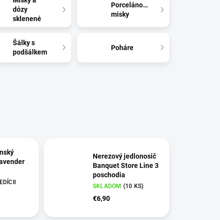
Misky a
Porcelánové
dózy
misky
sklenené
Šálky s
Poháre
podšálkem
nský
Nerezový jedlonosič
avender
Banquet Store Line 3
poschodia
DÍCII
SKLADOM
(
10 KS
)
€6,90