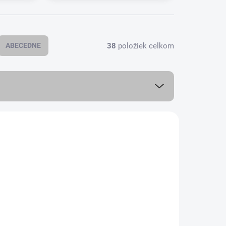
38
položiek celkom
ABECEDNE
31PENE
SCA2790000075
KLADOM
SKLADOM