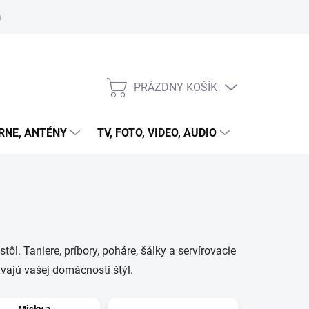
 cookies
PRÁZDNY KOŠÍK
NÁKUPNÝ
KOŠÍK
RNE, ANTÉNY
TV, FOTO, VIDEO, AUDIO
HRY A ZÁB
tôl. Taniere, príbory, poháre, šálky a servírovacie
ávajú vašej domácnosti štýl.