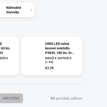
Náhradné
žiarovky
ED
CREE LED ručné
65 lm,
kovové svietidlo
33
P3830, 180 lm, 3×
AAA, fokus
DÍCII
IHNEĎ K EXPEDÍCII
(
1 KS
)
€7,79
53
položiek celkom
ABECEDNE