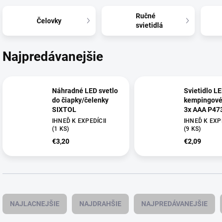
Ručné
Čelovky
svietidlá
Najpredávanejšie
Náhradné LED svetlo
Svietidlo L
do čiapky/čelenky
kempingové 
SIXTOL
3x AAA P47
IHNEĎ K EXPEDÍCII
IHNEĎ K EXPE
(
1 KS
)
(
9 KS
)
€3,20
€2,09
R
a
NAJLACNEJŠIE
NAJDRAHŠIE
NAJPREDÁVANEJŠIE
d
e