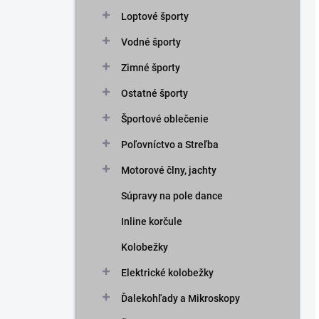
Loptové športy
Vodné športy
Zimné športy
Ostatné športy
Športové oblečenie
Poľovníctvo a Streľba
Motorové člny, jachty
Súpravy na pole dance
Inline korčule
Kolobežky
Elektrické kolobežky
Ďalekohľady a Mikroskopy