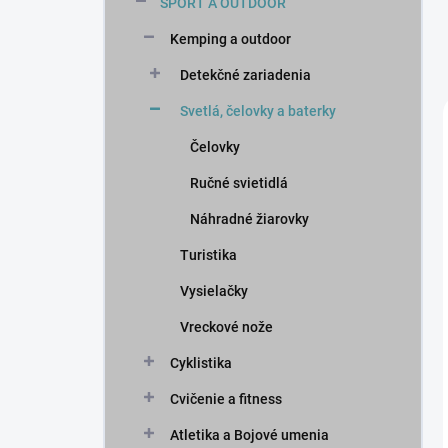
ŠPORT A OUTDOOR
Kemping a outdoor
Detekčné zariadenia
Svetlá, čelovky a baterky
Čelovky
Ručné svietidlá
Náhradné žiarovky
Turistika
Vysielačky
Vreckové nože
Cyklistika
Cvičenie a fitness
Atletika a Bojové umenia