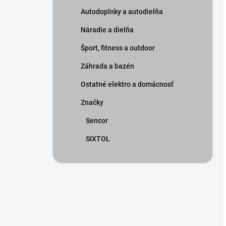
Autodoplnky a autodielňa
Náradie a dielňa
Šport, fitness a outdoor
Záhrada a bazén
Ostatné elektro a domácnosť
Značky
Sencor
SIXTOL