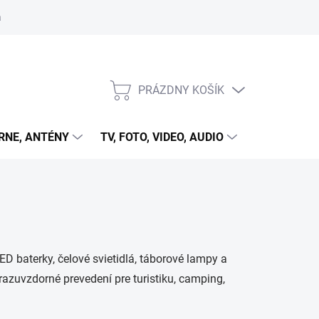
 cookies
PRÁZDNY KOŠÍK
NÁKUPNÝ
KOŠÍK
RNE, ANTÉNY
TV, FOTO, VIDEO, AUDIO
HRY A ZÁB
ED baterky, čelové svietidlá, táborové lampy a
zuvzdorné prevedení pre turistiku, camping,