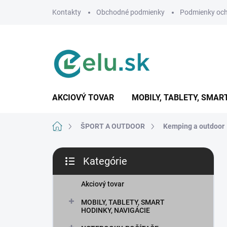
Prejsť
Kontakty
Obchodné podmienky
Podmienky och
na
obsah
AKCIOVÝ TOVAR
MOBILY, TABLETY, SMAR
Domov
ŠPORT A OUTDOOR
Kemping a outdoor
B
Kategórie
o
Preskočiť
č
kategórie
n
Akciový tovar
ý
MOBILY, TABLETY, SMART
p
HODINKY, NAVIGÁCIE
a