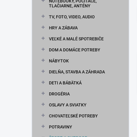
n
NOTEBOOKY, POČÍTAČE,
TLAČIARNE, ANTÉNY
e
l
TV, FOTO, VIDEO, AUDIO
HRY A ZÁBAVA
VEĽKÉ A MALÉ SPOTREBIČE
DOM A DOMÁCE POTREBY
NÁBYTOK
DIELŇA, STAVBA A ZÁHRADA
DETI A BÁBÄTKÁ
DROGÉRIA
OSLAVY A SVIATKY
CHOVATEĽSKÉ POTREBY
POTRAVINY