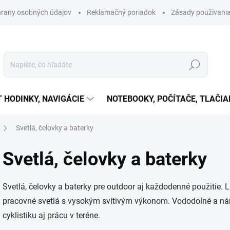
rany osobných údajov
Reklamačný poriadok
Zásady používania
Hľadať
T HODINKY, NAVIGÁCIE
NOTEBOOKY, POČÍTAČE, TLAČIA
Svetlá, čelovky a baterky
Svetlá, čelovky a baterky
Svetlá, čelovky a baterky pre outdoor aj každodenné použitie. L
pracovné svetlá s vysokým svítivým výkonom. Vododolné a nára
cyklistiku aj prácu v teréne.