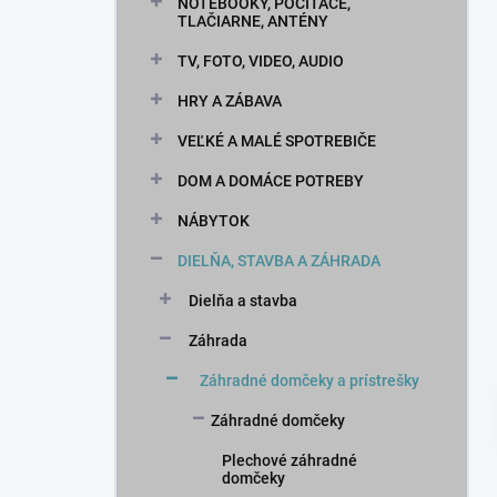
n
NOTEBOOKY, POČÍTAČE,
TLAČIARNE, ANTÉNY
e
l
TV, FOTO, VIDEO, AUDIO
HRY A ZÁBAVA
VEĽKÉ A MALÉ SPOTREBIČE
DOM A DOMÁCE POTREBY
NÁBYTOK
DIELŇA, STAVBA A ZÁHRADA
Dielňa a stavba
Záhrada
Záhradné domčeky a prístrešky
Záhradné domčeky
Plechové záhradné
domčeky