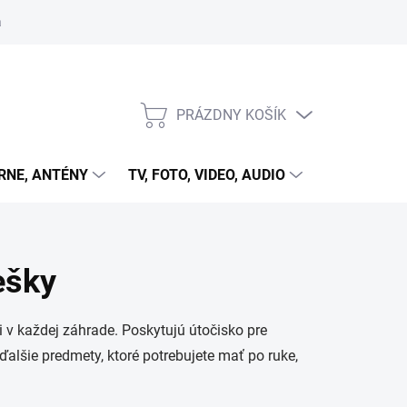
 cookies
PRÁZDNY KOŠÍK
NÁKUPNÝ
KOŠÍK
RNE, ANTÉNY
TV, FOTO, VIDEO, AUDIO
HRY A ZÁB
ešky
v každej záhrade. Poskytujú útočisko pre
ďalšie predmety, ktoré potrebujete mať po ruke,