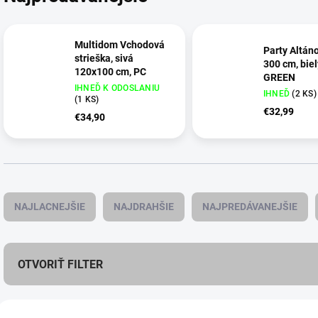
Multidom Vchodová
Party Altán
strieška, sivá
300 cm, bie
120x100 cm, PC
GREEN
IHNEĎ K ODOSLANIU
IHNEĎ
(
2 KS
)
(
1 KS
)
€32,99
€34,90
R
a
NAJLACNEJŠIE
NAJDRAHŠIE
NAJPREDÁVANEJŠIE
d
e
n
i
OTVORIŤ FILTER
e
p
V
r