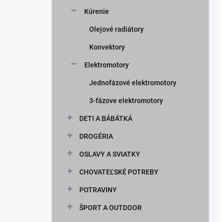
Kúrenie
Olejové radiátory
Konvektory
Elektromotory
Jednofázové elektromotory
3-fázove elektromotory
DETI A BÁBÄTKÁ
DROGÉRIA
OSLAVY A SVIATKY
CHOVATEĽSKÉ POTREBY
POTRAVINY
ŠPORT A OUTDOOR