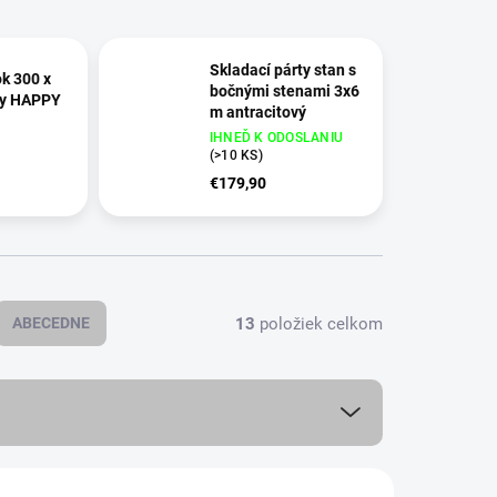
Skladací párty stan s
ok 300 x
bočnými stenami 3x6
ly HAPPY
m antracitový
IHNEĎ K ODOSLANIU
(
>10 KS
)
€179,90
13
položiek celkom
ABECEDNE