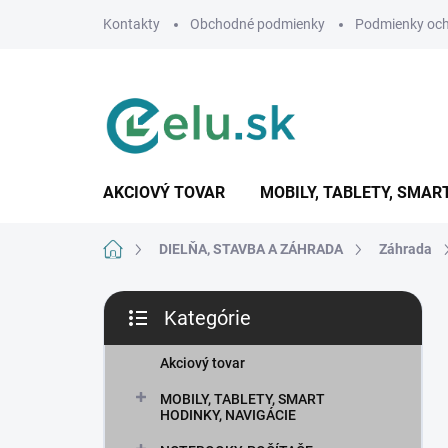
Prejsť
Kontakty
Obchodné podmienky
Podmienky och
na
obsah
AKCIOVÝ TOVAR
MOBILY, TABLETY, SMAR
Domov
DIELŇA, STAVBA A ZÁHRADA
Záhrada
B
Kategórie
o
Preskočiť
č
kategórie
n
Akciový tovar
ý
MOBILY, TABLETY, SMART
p
HODINKY, NAVIGÁCIE
a