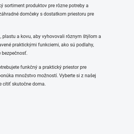
ký sortiment produktov pre rôzne potreby a
é záhradné domčeky s dostatkom priestoru pre
, plastu a kovu, aby vyhovovali rôznym štýlom a
vené praktickými funkciemi, ako sú podlahy,
e bezpečnosť.
otrebujete funkčný a praktický priestor pre
ponúka množstvo možností. Vyberte si z našej
e cítiť skutočne doma.