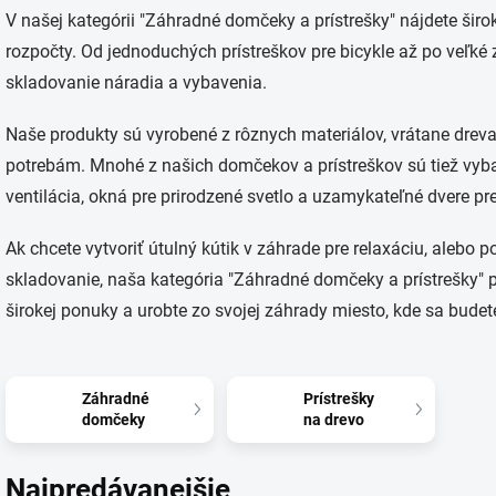
V našej kategórii "Záhradné domčeky a prístrešky" nájdete širo
rozpočty. Od jednoduchých prístreškov pre bicykle až po veľk
skladovanie náradia a vybavenia.
Naše produkty sú vyrobené z rôznych materiálov, vrátane dreva
potrebám. Mnohé z našich domčekov a prístreškov sú tiež vyba
ventilácia, okná pre prirodzené svetlo a uzamykateľné dvere pr
Ak chcete vytvoriť útulný kútik v záhrade pre relaxáciu, alebo p
skladovanie, naša kategória "Záhradné domčeky a prístrešky" 
širokej ponuky a urobte zo svojej záhrady miesto, kde sa budet
Záhradné
Prístrešky
domčeky
na drevo
Najpredávanejšie