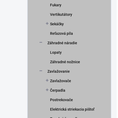
Fukary
Vertikutátory
Sekáčky
Reťazová píla
Záhradné náradie
Lopaty
Záhradné nožnice
Zavlažovanie
Zavlažovače
Čerpadla
Postrekovače
Elektrická striekacia pištoľ