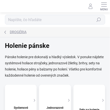
Prejsť
na
obsah
Hľadať
DROGÉRIA
Holenie pánske
Pánske holenie pre dokonalý a hladký výsledok. V ponuke nájdete
systémové holiace strojčeky, jednorazové žiletky, britvy, sety na
holenie, holiace pény a balzamy po holení. Všetko pre komfortné
každodenné holenie od overených značiek.
Systemové
Jednorazové
Sety na holenie