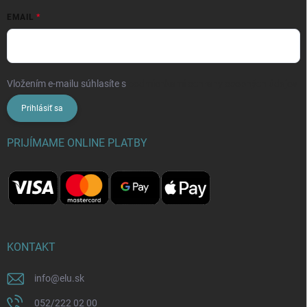
EMAIL
Vložením e-mailu súhlasíte s
podmienkami ochrany osobných údajov
Prihlásiť sa
PRIJÍMAME ONLINE PLATBY
KONTAKT
info
@
elu.sk
052/222 02 00