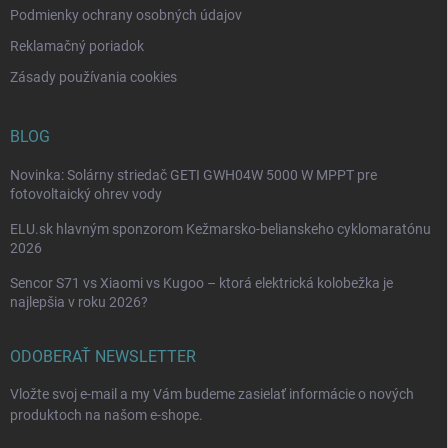
s
Podmienky ochrany osobných údajov
u
Reklamačný poriadok
Zásady používania cookies
BLOG
Novinka: Solárny striedač GETI GWH04W 5000 W MPPT pre
fotovoltaický ohrev vody
ELU.sk hlavným sponzorom Kežmarsko-belianskeho cyklomaratónu
2026
Sencor S71 vs Xiaomi vs Kugoo – ktorá elektrická kolobežka je
najlepšia v roku 2026?
ODOBERAŤ NEWSLETTER
Vložte svoj e-mail a my Vám budeme zasielať informácie o nových
produktoch na našom e-shope.