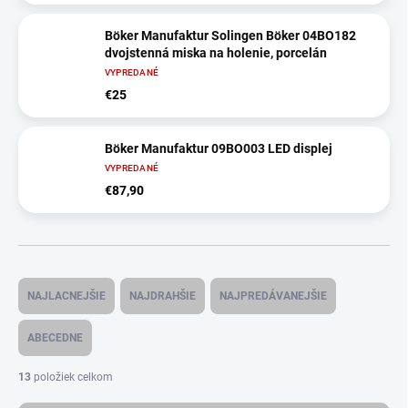
Böker Manufaktur Solingen Böker 04BO182
dvojstenná miska na holenie, porcelán
VYPREDANÉ
€25
Böker Manufaktur 09BO003 LED displej
VYPREDANÉ
€87,90
R
a
NAJLACNEJŠIE
NAJDRAHŠIE
NAJPREDÁVANEJŠIE
d
e
ABECEDNE
n
i
13
položiek celkom
e