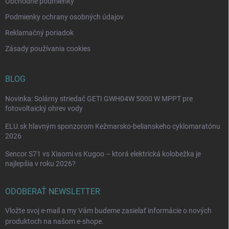
i
Obchodné podmienky
s
Podmienky ochrany osobných údajov
u
Reklamačný poriadok
Zásady používania cookies
BLOG
Novinka: Solárny striedač GETI GWH04W 5000 W MPPT pre
fotovoltaický ohrev vody
ELU.sk hlavným sponzorom Kežmarsko-belianskeho cyklomaratónu
2026
Sencor S71 vs Xiaomi vs Kugoo – ktorá elektrická kolobežka je
najlepšia v roku 2026?
ODOBERAŤ NEWSLETTER
Vložte svoj e-mail a my Vám budeme zasielať informácie o nových
produktoch na našom e-shope.