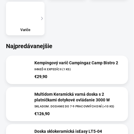
Variče
Najpredávanejšie
Kempingový varič Campingaz Camp Bistro 2
IHNEĎ K EXPEDÍCII
(
1 KS
)
€29,90
Multidom Keramická varná doska s 2
platničkami dotykové ovládanie 3000 W
SKLADOM. DODANIE DO 7-9 PRACOVNÝCH DNÍ
(
>10 KS
)
€126,90
Doska sklokeramická isEasy LT5-04