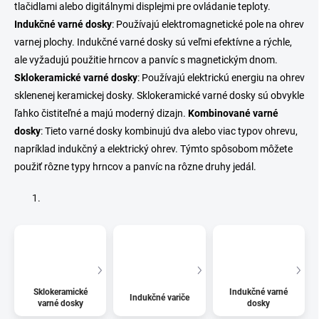
tlačidlami alebo digitálnymi displejmi pre ovládanie teploty.
Indukčné varné dosky
: Používajú elektromagnetické pole na ohrev
varnej plochy. Indukčné varné dosky sú veľmi efektívne a rýchle,
ale vyžadujú použitie hrncov a panvíc s magnetickým dnom.
Sklokeramické varné dosky
: Používajú elektrickú energiu na ohrev
sklenenej keramickej dosky. Sklokeramické varné dosky sú obvykle
ľahko čistiteľné a majú moderný dizajn.
Kombinované varné
dosky
: Tieto varné dosky kombinujú dva alebo viac typov ohrevu,
napríklad indukčný a elektrický ohrev. Týmto spôsobom môžete
použiť rôzne typy hrncov a panvíc na rôzne druhy jedál.
Sklokeramické
Indukčné varné
Indukčné variče
varné dosky
dosky