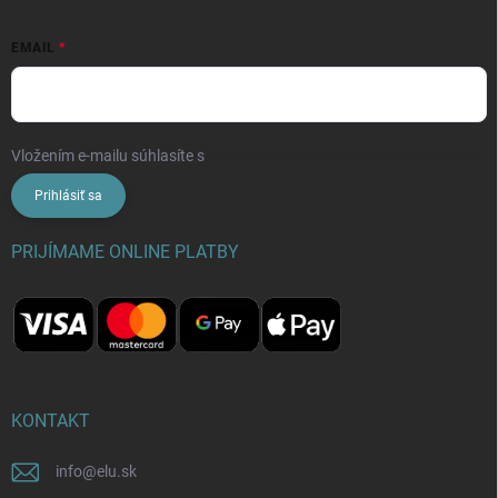
EMAIL
Vložením e-mailu súhlasíte s
podmienkami ochrany osobných údajov
Prihlásiť sa
PRIJÍMAME ONLINE PLATBY
KONTAKT
info
@
elu.sk