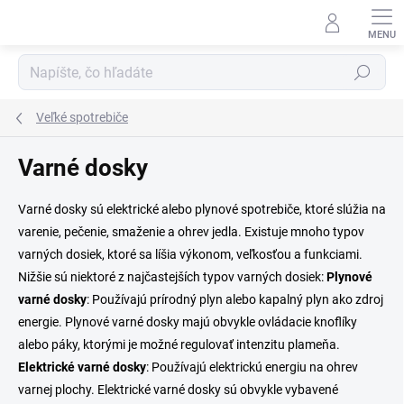
Prejsť
na
obsah
Hľadať
Veľké spotrebiče
Varné dosky
Varné dosky sú elektrické alebo plynové spotrebiče, ktoré slúžia na
varenie, pečenie, smaženie a ohrev jedla. Existuje mnoho typov
varných dosiek, ktoré sa líšia výkonom, veľkosťou a funkciami.
Nižšie sú niektoré z najčastejších typov varných dosiek:
Plynové
varné dosky
: Používajú prírodný plyn alebo kapalný plyn ako zdroj
energie. Plynové varné dosky majú obvykle ovládacie knoflíky
alebo páky, ktorými je možné regulovať intenzitu plameňa.
Elektrické varné dosky
: Používajú elektrickú energiu na ohrev
varnej plochy. Elektrické varné dosky sú obvykle vybavené