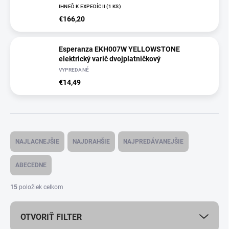
IHNEĎ K EXPEDÍCII
(
1 KS
)
€166,20
Esperanza EKH007W YELLOWSTONE
elektrický varič dvojplatničkový
VYPREDANÉ
€14,49
R
a
NAJLACNEJŠIE
NAJDRAHŠIE
NAJPREDÁVANEJŠIE
d
e
ABECEDNE
n
i
15
položiek celkom
e
p
OTVORIŤ FILTER
r