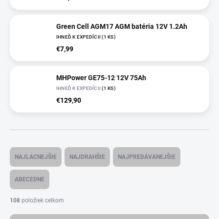
Green Cell AGM17 AGM batéria 12V 1.2Ah
IHNEĎ K EXPEDÍCII
(
1 KS
)
€7,99
MHPower GE75-12 12V 75Ah
IHNEĎ K EXPEDÍCII
(
1 KS
)
€129,90
R
a
NAJLACNEJŠIE
NAJDRAHŠIE
NAJPREDÁVANEJŠIE
d
e
ABECEDNE
n
i
108
položiek celkom
e