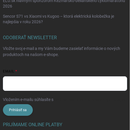
ELU.sk hlavným sponzorom Kežmarsko-belianskeho cyklomaratónu
2026
Sencor S71 vs Xiaomi vs Kugoo – ktorá elektrická kolobežka je
najlepšia v roku 2026?
ODOBERAŤ NEWSLETTER
Vložte svoj e-mail a my Vám budeme zasielať informácie o nových
produktoch na našom e-shope.
EMAIL
Vložením e-mailu súhlasíte s
podmienkami ochrany osobných údajov
Prihlásiť sa
PRIJÍMAME ONLINE PLATBY