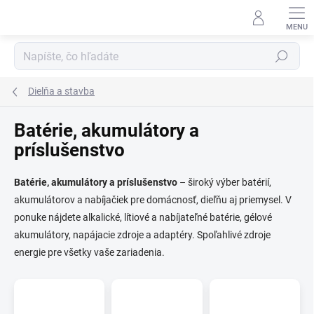
Prejsť
na
obsah
Hľadať
Dielňa a stavba
Batérie, akumulátory a
príslušenstvo
Batérie, akumulátory a príslušenstvo
– široký výber batérií,
akumulátorov a nabíjačiek pre domácnosť, dieľňu aj priemysel. V
ponuke nájdete alkalické, lítiové a nabíjateľné batérie, gélové
akumulátory, napájacie zdroje a adaptéry. Spoľahlivé zdroje
energie pre všetky vaše zariadenia.