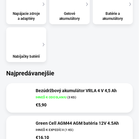
Napájacie zdroje
Gelové
Batérie a
a adaptéry
akumulátory
akumulátory
Nabíjačky batérií
Najpredávanejšie
Bezúdržbový akumulátor VRLA 4 V 4,5 Ah
IHNEĎ K ODOSLANIU
(
3 KS
)
€5,90
Green Cell AGM44 AGM batéria 12V 4.5Ah
IHNEĎ K EXPEDÍCII
(
1 KS
)
€16,10