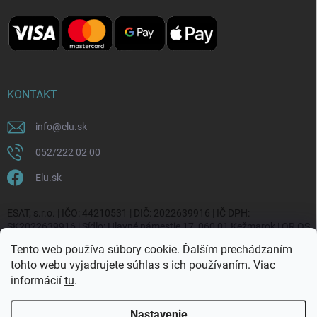
KONTAKT
info
@
elu.sk
052/222 02 00
Elu.sk
ESAT, s.r.o. | IČO: 44210531 | DIČ: 2022639916 | IČ DPH:
SK2022639916 | Sídlo: Hlavné námestie 17, 060 01 Kežmarok | OR OS
Prešov, vl. č. 20270/P
Tento web používa súbory cookie. Ďalším prechádzaním
tohto webu vyjadrujete súhlas s ich používaním. Viac
informácií
tu
.
Nastavenie