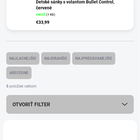
Detské sánky s volantom Bullet Control,
červené
IHNEĎ
(
1 KS
)
€33,99
R
a
NAJLACNEJŠIE
NAJDRAHŠIE
NAJPREDÁVANEJŠIE
d
e
ABECEDNE
n
i
5
položiek celkom
e
p
OTVORIŤ FILTER
r
o
d
V
u
ý
k
8358299
p