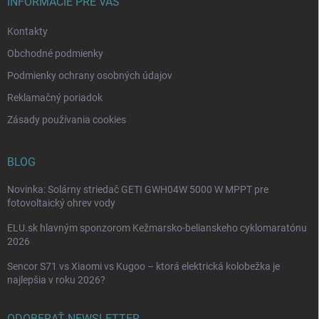
i
INFORMÁCIE PRE VÁS
v
e
k
Kontakty
y
v
Obchodné podmienky
ý
p
Podmienky ochrany osobných údajov
i
Reklamačný poriadok
s
u
Zásady používania cookies
BLOG
Novinka: Solárny striedač GETI GWH04W 5000 W MPPT pre
fotovoltaický ohrev vody
ELU.sk hlavným sponzorom Kežmarsko-belianskeho cyklomaratónu
2026
Sencor S71 vs Xiaomi vs Kugoo – ktorá elektrická kolobežka je
najlepšia v roku 2026?
ODOBERAŤ NEWSLETTER