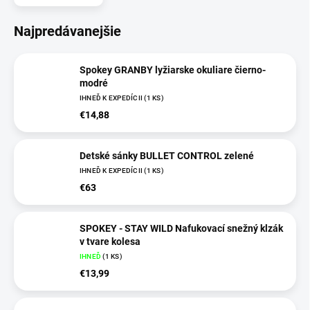
Najpredávanejšie
Spokey GRANBY lyžiarske okuliare čierno-
modré
IHNEĎ K EXPEDÍCII
(
1 KS
)
€14,88
Detské sánky BULLET CONTROL zelené
IHNEĎ K EXPEDÍCII
(
1 KS
)
€63
SPOKEY - STAY WILD Nafukovací snežný klzák
v tvare kolesa
IHNEĎ
(
1 KS
)
€13,99