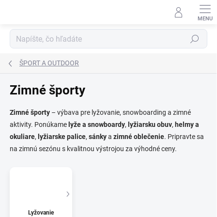
Prejsť
na
obsah
Hľadať
ŠPORT A OUTDOOR
Zimné športy
Zimné športy
– výbava pre lyžovanie, snowboarding a zimné
aktivity. Ponúkame
lyže a snowboardy
,
lyžiarsku obuv
,
helmy a
okuliare
,
lyžiarske palice
,
sánky
a
zimné oblečenie
. Pripravte sa
na zimnú sezónu s kvalitnou výstrojou za výhodné ceny.
Lyžovanie