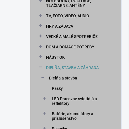
n
NOTEBOOKY, POČÍTAČE,
TLAČIARNE, ANTÉNY
e
l
TV, FOTO, VIDEO, AUDIO
HRY A ZÁBAVA
VEĽKÉ A MALÉ SPOTREBIČE
DOM A DOMÁCE POTREBY
NÁBYTOK
DIELŇA, STAVBA A ZÁHRADA
Dielňa a stavba
Pásky
LED Pracovné svietidlá a
reflektory
Batérie, akumulátory a
príslušenstvo
Rezačky