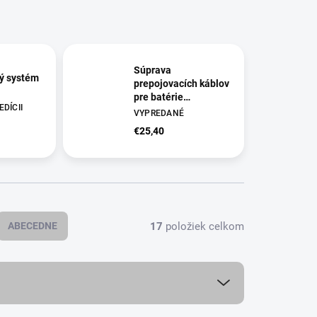
Súprava
ký systém
prepojovacích káblov
pre batérie
DÍCII
Pylontech US2000/
VYPREDANÉ
US3000/ US5000
€25,40
17
položiek celkom
ABECEDNE