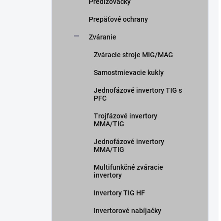
Predlžovačky
Prepäťové ochrany
Zváranie
Zváracie stroje MIG/MAG
Samostmievacie kukly
Jednofázové invertory TIG s
PFC
Trojfázové invertory
MMA/TIG
Jednofázové invertory
MMA/TIG
Multifunkčné zváracie
invertory
Invertory TIG HF
Invertorové nabíjačky