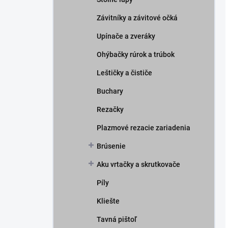
Závitníky a závitové očká
Upínače a zveráky
Ohýbačky rúrok a trúbok
Leštičky a čističe
Buchary
Rezačky
Plazmové rezacie zariadenia
Brúsenie
Aku vrtačky a skrutkovače
Píly
Kliešte
Tavná pištoľ