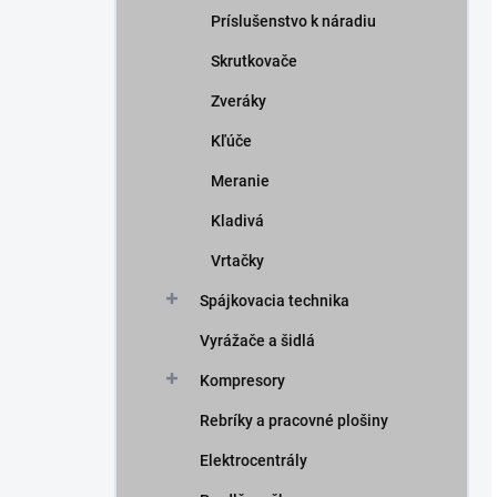
Príslušenstvo k náradiu
Skrutkovače
Zveráky
Kľúče
Meranie
Kladivá
Vrtačky
Spájkovacia technika
Vyrážače a šidlá
Kompresory
Rebríky a pracovné plošiny
Elektrocentrály