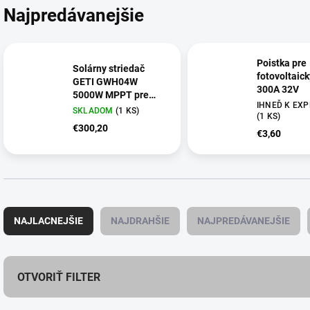
Najpredávanejšie
Poistka pre
Solárny striedač
fotovoltaic
GETI GWH04W
300A 32V
5000W MPPT pre
IHNEĎ K EXPE
fotovoltaický ohrev
SKLADOM
(
1 KS
)
(
1 KS
)
vody
€300,20
€3,60
R
a
NAJLACNEJŠIE
NAJDRAHŠIE
NAJPREDÁVANEJŠIE
d
e
n
i
OTVORIŤ FILTER
e
p