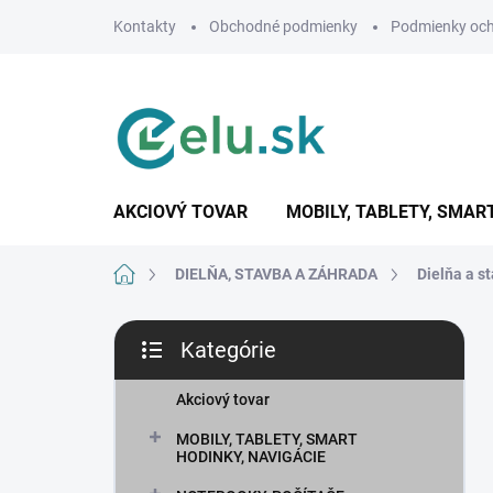
Prejsť
Kontakty
Obchodné podmienky
Podmienky och
na
obsah
AKCIOVÝ TOVAR
MOBILY, TABLETY, SMAR
Domov
DIELŇA, STAVBA A ZÁHRADA
Dielňa a s
B
Kategórie
o
Preskočiť
č
kategórie
n
Akciový tovar
ý
MOBILY, TABLETY, SMART
p
HODINKY, NAVIGÁCIE
a