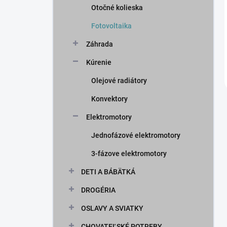
Otočné kolieska
Fotovoltaika
Záhrada
Kúrenie
Olejové radiátory
Konvektory
Elektromotory
Jednofázové elektromotory
3-fázove elektromotory
DETI A BÁBÄTKÁ
DROGÉRIA
OSLAVY A SVIATKY
CHOVATEĽSKÉ POTREBY