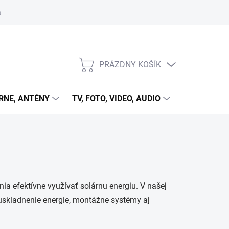
 cookies
PRÁZDNY KOŠÍK
NÁKUPNÝ
KOŠÍK
RNE, ANTÉNY
TV, FOTO, VIDEO, AUDIO
HRY A ZÁB
ia efektívne využívať solárnu energiu. V našej
a uskladnenie energie, montážne systémy aj