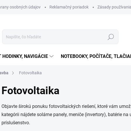
rany osobných údajov
Reklamačný poriadok
Zásady používania
Hľadať
T HODINKY, NAVIGÁCIE
NOTEBOOKY, POČÍTAČE, TLAČIA
tavba
Fotovoltaika
Fotovoltaika
Objavte širokú ponuku fotovoltaických riešení, ktoré vám umožn
kategórii nájdete solárne panely, meniče (invertory), batérie n
príslušenstvo.