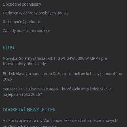
i
Obchodné podmienky
s
Podmienky ochrany osobných údajov
u
Reklamačný poriadok
Zásady používania cookies
BLOG
Novinka: Solárny striedač GETI GWH04W 5000 W MPPT pre
fotovoltaický ohrev vody
ELU.sk hlavným sponzorom Kežmarsko-belianskeho cyklomaratónu
2026
Sencor S71 vs Xiaomi vs Kugoo – ktorá elektrická kolobežka je
najlepšia v roku 2026?
ODOBERAŤ NEWSLETTER
Vložte svoj e-mail a my Vám budeme zasielať informácie o nových
produktoch na našom e-shope.