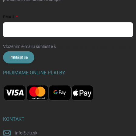
EMAIL
Vložením e-mailu súhlasíte s
podmienkami ochrany osobných údajov
Prihlásiť sa
PRIJÍMAME ONLINE PLATBY
KONTAKT
info
@
elu.sk