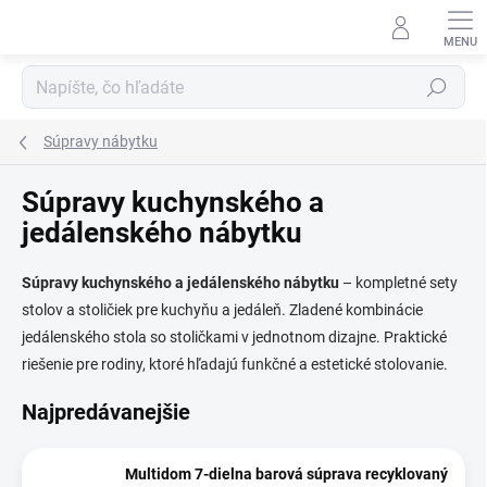
Prejsť
na
obsah
Hľadať
Súpravy nábytku
Súpravy kuchynského a
jedálenského nábytku
Súpravy kuchynského a jedálenského nábytku
– kompletné sety
stolov a stoličiek pre kuchyňu a jedáleň. Zladené kombinácie
jedálenského stola so stoličkami v jednotnom dizajne. Praktické
riešenie pre rodiny, ktoré hľadajú funkčné a estetické stolovanie.
Najpredávanejšie
Multidom 7-dielna barová súprava recyklovaný