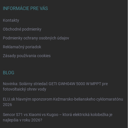
t
i
INFORMÁCIE PRE VÁS
e
Kontakty
Obchodné podmienky
Podmienky ochrany osobných údajov
Reklamačný poriadok
Zásady používania cookies
BLOG
Novinka: Solárny striedač GETI GWH04W 5000 W MPPT pre
fotovoltaický ohrev vody
ELU.sk hlavným sponzorom Kežmarsko-belianskeho cyklomaratónu
2026
Sencor S71 vs Xiaomi vs Kugoo – ktorá elektrická kolobežka je
najlepšia v roku 2026?