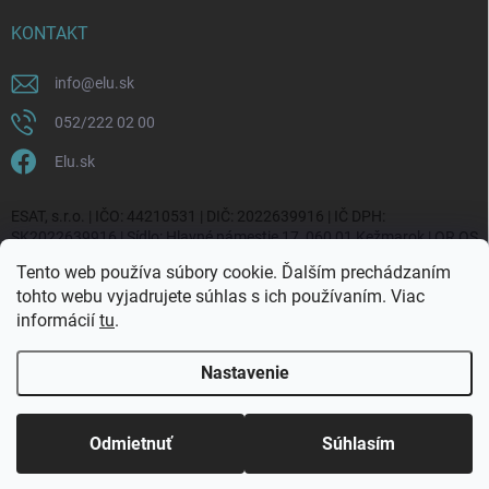
KONTAKT
info
@
elu.sk
052/222 02 00
Elu.sk
ESAT, s.r.o. | IČO: 44210531 | DIČ: 2022639916 | IČ DPH:
SK2022639916 | Sídlo: Hlavné námestie 17, 060 01 Kežmarok | OR OS
Prešov, vl. č. 20270/P
Tento web používa súbory cookie. Ďalším prechádzaním
tohto webu vyjadrujete súhlas s ich používaním. Viac
informácií
tu
.
Nastavenie
Copyright 2026
ELU.sk
. Všetky práva vyhradené.
Upraviť nastavenie
cookies
Odmietnuť
Súhlasím
Vytvoril Shoptet Premium