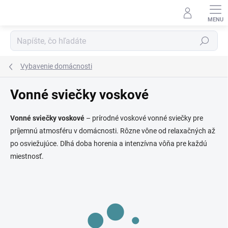
Prejsť
na
obsah
Hľadať
Vybavenie domácnosti
Vonné sviečky voskové
Vonné sviečky voskové
– prírodné voskové vonné sviečky pre
príjemnú atmosféru v domácnosti. Rôzne vône od relaxačných až
po osviežujúce. Dlhá doba horenia a intenzívna vôňa pre každú
miestnosť.