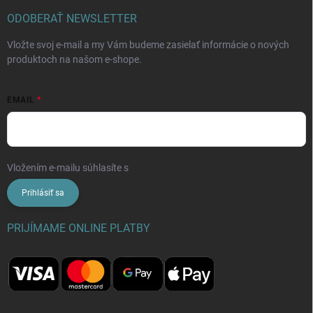
ODOBERAŤ NEWSLETTER
Vložte svoj e-mail a my Vám budeme zasielať informácie o nových
produktoch na našom e-shope.
EMAIL
Vložením e-mailu súhlasíte s
podmienkami ochrany osobných údajov
Prihlásiť sa
PRIJÍMAME ONLINE PLATBY