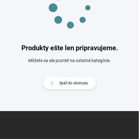
Produkty ešte len pripravujeme.
Môžete sa ale pozrieť na ostatné kategórie.
Späť do obchodu
Z
á
p
ä