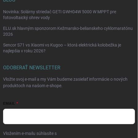
Novinka: Solárny striedač GETI GWH04W 5000 W MPPT pre
fotovoltaický ohrev vody
ELU.sk hlavným sponzorom Kežmarsko-belianskeho cyklomaratónu
2026
Sencor S71 vs Xiaomi vs Kugoo – ktorá elektrická kolobežka je
najlepšia v roku 2026?
ODOBERAŤ NEWSLETTER
Vložte svoj e-mail a my Vám budeme zasielať informácie o nových
produktoch na našom e-shope.
EMAIL
Vložením e-mailu súhlasíte s
podmienkami ochrany osobných údajov