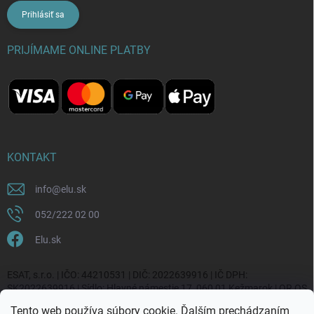
Prihlásiť sa
PRIJÍMAME ONLINE PLATBY
KONTAKT
info
@
elu.sk
052/222 02 00
Elu.sk
ESAT, s.r.o. | IČO: 44210531 | DIČ: 2022639916 | IČ DPH:
SK2022639916 | Sídlo: Hlavné námestie 17, 060 01 Kežmarok | OR OS
Prešov, vl. č. 20270/P
Tento web používa súbory cookie. Ďalším prechádzaním