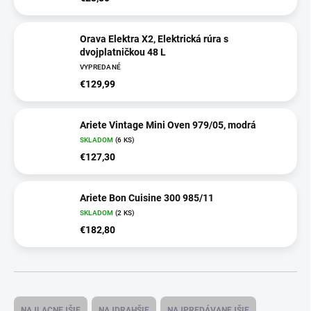
Orava Elektra X2, Elektrická rúra s
dvojplatničkou 48 L
VYPREDANÉ
€129,99
Ariete Vintage Mini Oven 979/05, modrá
SKLADOM
(
6 KS
)
€127,30
Ariete Bon Cuisine 300 985/11
SKLADOM
(
2 KS
)
€182,80
R
a
NAJLACNEJŠIE
NAJDRAHŠIE
NAJPREDÁVANEJŠIE