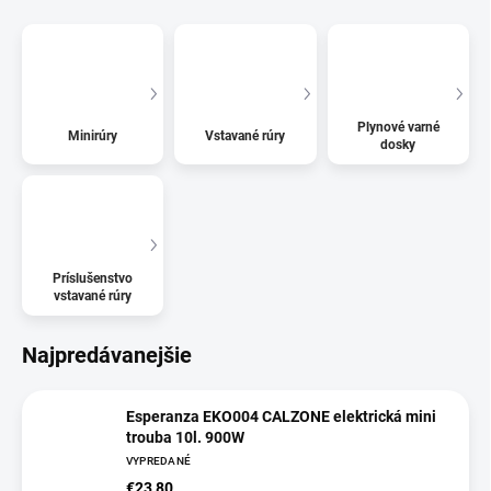
Plynové varné
Minirúry
Vstavané rúry
dosky
Príslušenstvo
vstavané rúry
Najpredávanejšie
Esperanza EKO004 CALZONE elektrická mini
trouba 10l. 900W
VYPREDANÉ
€23,80