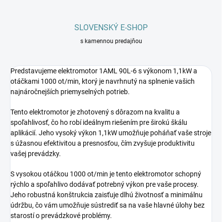
SLOVENSKÝ E-SHOP
s kamennou predajňou
Predstavujeme elektromotor 1AML 90L-6 s výkonom 1,1kW a
otáčkami 1000 ot/min, ktorý je navrhnutý na splnenie vašich
najnáročnejších priemyselných potrieb.
Tento elektromotor je zhotovený s dôrazom na kvalitu a
spoľahlivosť, čo ho robí ideálnym riešením pre širokú škálu
aplikácií. Jeho vysoký výkon 1,1kW umožňuje poháňať vaše stroje
s úžasnou efektivitou a presnosťou, čím zvyšuje produktivitu
vašej prevádzky.
S vysokou otáčkou 1000 ot/min je tento elektromotor schopný
rýchlo a spoľahlivo dodávať potrebný výkon pre vaše procesy.
Jeho robustná konštrukcia zaisťuje dlhú životnosť a minimálnu
údržbu, čo vám umožňuje sústrediť sa na vaše hlavné úlohy bez
starostí o prevádzkové problémy.