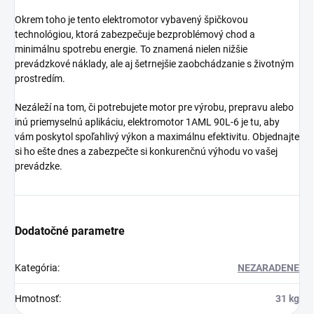
Okrem toho je tento elektromotor vybavený špičkovou
technológiou, ktorá zabezpečuje bezproblémový chod a
minimálnu spotrebu energie. To znamená nielen nižšie
prevádzkové náklady, ale aj šetrnejšie zaobchádzanie s životným
prostredím.
Nezáleží na tom, či potrebujete motor pre výrobu, prepravu alebo
inú priemyselnú aplikáciu, elektromotor 1AML 90L-6 je tu, aby
vám poskytol spoľahlivý výkon a maximálnu efektivitu. Objednajte
si ho ešte dnes a zabezpečte si konkurenčnú výhodu vo vašej
prevádzke.
Dodatočné parametre
Kategória
:
NEZARADENE
Hmotnosť
:
31 kg