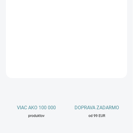
Kúpiť teraz
Objednajte si výkonný elektromotor 1AML 90L-6 s výkonom 1,1
kW a otáčkami 1000 ot/min pre vaše strojové aplikácie. S vysokou
spoľahlivosťou a účinnosťou je ideálnym riešením pre vaše
priemyselné potreby. Objednajte ešte dnes a získať motor, ktorý
vám poskytne spoľahlivý výkon a dlhú životnosť.
DETAILNÉ INFORMÁCIE
OPÝTAŤ SA
STRÁŽIŤ
VIAC AKO 100 000
DOPRAVA ZADARMO
produktov
od 99 EUR