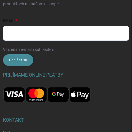
produktoch na našom e-shope.
EMAIL
Vložením e-mailu súhlasíte s
podmienkami ochrany osobných údajov
Prihlásiť sa
PRIJÍMAME ONLINE PLATBY
KONTAKT