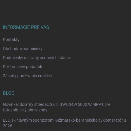
á
p
ä
t
i
INFORMÁCIE PRE VÁS
e
Kontakty
Obchodné podmienky
Podmienky ochrany osobných údajov
Reklamačný poriadok
Zásady používania cookies
BLOG
Novinka: Solárny striedač GETI GWH04W 5000 W MPPT pre
fotovoltaický ohrev vody
ELU.sk hlavným sponzorom Kežmarsko-belianskeho cyklomaratónu
2026