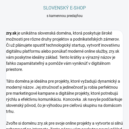
SLOVENSKÝ E-SHOP
s kamennou predajňou
zry.sk
je unikátna slovenská doména, ktorá poskytuje široké
možnosti pre rôzne druhy projektov a podnikateľských zámerov.
Či už plánujete spustiť technologický startup, vytvoriť inovatívnu
digitálnu platformu alebo ponúkať moderné online služby, zry.sk
vám poskytne ideálny základ. Tento krátky a výrazný názov je
ľahko zapamätateľný a pomôže vám vyniknúť v digitálnom
priestore.
Táto doména je ideálna pre projekty, ktoré vyžadujú dynamický a
moderný názov. Jej stručnosť a jedinečnosť ju robia perfektnou
pre marketingové kampane a digitálne projekty, ktoré potrebujú
rýchlu a efektívnu komunikáciu. Koncovka .sk navyše podčiarkuje
slovenský pôvod, čo je výhodou pre cieľovú skupinu na domácom
trhu.
Zvoľte si doménu zry.sk pre svoje online projekty a vytvorte si silnú