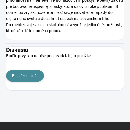
prítomnosť na internete. Tento názov vám poskytne pevný základ
pre budovanie úspešnej značky, ktorá osloví široké publikum. S
doménou zry.sk môžete priniesť svoje inovatívne nápady do
digitálneho sveta a dosiahnuť úspech na slovenskom trhu.
Premeňte svoje vízie na skutočnosť a využite jedinečné možnosti,
ktoré vám táto doména ponúka.
Diskusia
Buďte prvý, kto napíše príspevok k tejto položke.
Pridať komentár
Z