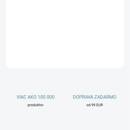
zry.sk
je krátka a ľahko zapamätateľná slovenská doména,
ideálna pre technologické startupy, inovatívne projekty alebo
moderné digitálne služby. Tento jedinečný názov je skvelý pre
branding a zvýšenie online viditeľnosti. Získajte túto doménu a
prineste nový impulz svojim online aktivitám.
DETAILNÉ INFORMÁCIE
OPÝTAŤ SA
STRÁŽIŤ
VIAC AKO 100 000
DOPRAVA ZADARMO
produktov
od 99 EUR