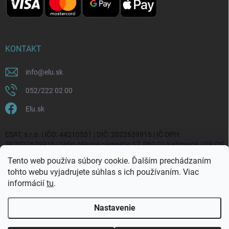
KONTAKT
info
@
elu.sk
052/222 02 00
Elu.sk
ESAT, s.r.o. | IČO: 44210531 | DIČ: 2022639916 | IČ DPH:
SK2022639916 | Sídlo: Hlavné námestie 17, 060 01 Kežmarok | OR OS
Prešov, vl. č. 20270/P
Tento web používa súbory cookie. Ďalším prechádzaním
tohto webu vyjadrujete súhlas s ich používaním. Viac
informácií
tu
.
Nastavenie
Copyright 2026
ELU.sk
. Všetky práva vyhradené.
Upraviť nastavenie