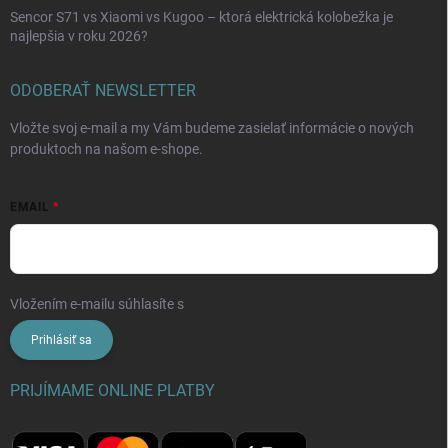
Sencor S71 vs Xiaomi vs Kugoo – ktorá elektrická kolobežka je
najlepšia v roku 2026?
ODOBERAŤ NEWSLETTER
Vložte svoj e-mail a my Vám budeme zasielať informácie o nových
produktoch na našom e-shope.
EMAIL
Vložením e-mailu súhlasíte s
podmienkami ochrany osobných údajov
Prihlásiť sa
PRIJÍMAME ONLINE PLATBY