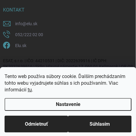
KONTAKT
info
@
elu.sk
052/222 02 00
Elu.sk
ESAT, s.r.o. | IČO: 44210531 | DIČ: 2022639916 | IČ DPH:
SK2022639916 | Sídlo: Hlavné námestie 17, 060 01 Kežmarok | OR OS
Prešov, vl. č. 20270/P
Tento web používa súbory cookie. Ďalším prechádzaním
tohto webu vyjadrujete súhlas s ich používaním. Viac
informácií
tu
.
Nastavenie
Copyright 2026
ELU.sk
. Všetky práva vyhradené.
Upraviť nastavenie
cookies
Odmietnuť
Súhlasím
Vytvoril Shoptet Premium