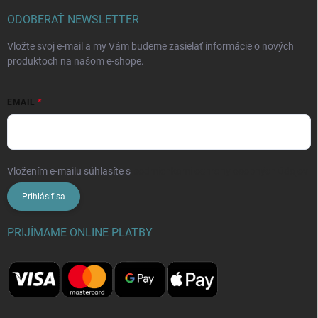
ODOBERAŤ NEWSLETTER
Vložte svoj e-mail a my Vám budeme zasielať informácie o nových
produktoch na našom e-shope.
EMAIL
Vložením e-mailu súhlasíte s
podmienkami ochrany osobných údajov
Prihlásiť sa
PRIJÍMAME ONLINE PLATBY