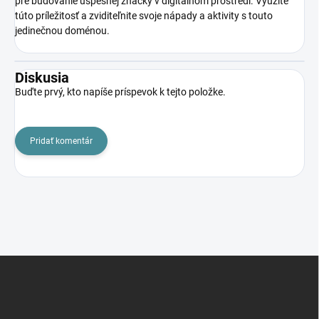
pre budovanie úspešnej značky v digitálnom prostredí. Využite
túto príležitosť a zviditeľnite svoje nápady a aktivity s touto
jedinečnou doménou.
Diskusia
Buďte prvý, kto napíše príspevok k tejto položke.
Pridať komentár
Z
á
p
ä