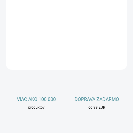
zvon.sk
je výrazná a zapamätateľná slovenská doména, ideálna
pre umelecké projekty, hudobné stránky alebo komunitné portály.
Tento jedinečný názov je perfektný pre branding a zvýšenie online
prítomnosti. Zabezpečte si túto doménu a oživte svoje digitálne
aktivity.
DETAILNÉ INFORMÁCIE
OPÝTAŤ SA
STRÁŽIŤ
VIAC AKO 100 000
DOPRAVA ZADARMO
produktov
od 99 EUR