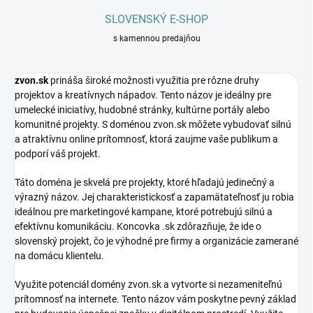
SLOVENSKÝ E-SHOP
s kamennou predajňou
zvon.sk
prináša široké možnosti využitia pre rôzne druhy
projektov a kreatívnych nápadov. Tento názov je ideálny pre
umelecké iniciatívy, hudobné stránky, kultúrne portály alebo
komunitné projekty. S doménou zvon.sk môžete vybudovať silnú
a atraktívnu online prítomnosť, ktorá zaujme vaše publikum a
podporí váš projekt.
Táto doména je skvelá pre projekty, ktoré hľadajú jedinečný a
výrazný názov. Jej charakteristickosť a zapamätateľnosť ju robia
ideálnou pre marketingové kampane, ktoré potrebujú silnú a
efektívnu komunikáciu. Koncovka .sk zdôrazňuje, že ide o
slovenský projekt, čo je výhodné pre firmy a organizácie zamerané
na domácu klientelu.
Využite potenciál domény zvon.sk a vytvorte si nezameniteľnú
prítomnosť na internete. Tento názov vám poskytne pevný základ