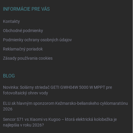
t
i
INFORMÁCIE PRE VÁS
e
Kontakty
Obchodné podmienky
Podmienky ochrany osobných údajov
Reklamačný poriadok
Zásady používania cookies
BLOG
Novinka: Solárny striedač GETI GWH04W 5000 W MPPT pre
fotovoltaický ohrev vody
ELU.sk hlavným sponzorom Kežmarsko-belianskeho cyklomaratónu
2026
Sencor S71 vs Xiaomi vs Kugoo – ktorá elektrická kolobežka je
najlepšia v roku 2026?