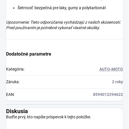
Šetrnosť: bezpečná pre laky, gumy a polykarbonát
Upozornenie: Tieto odporúčania vychádzajú z našich skúseností.
Pred používaním je potrebné vykonať vlastné skúšky.
Dodatočné parametre
Kategória
:
AUTO-MOTO
Záruka
:
2 roky
EAN
:
8594012294622
Diskusia
Buďte prvý, kto napíše príspevok k tejto položke.