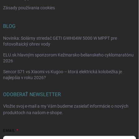
Zásady používania cookies
BLOG
Novinka: Solárny striedač GETI GWH04W 5000 W MPPT pre
fotovoltaický ohrev vody
ELU.sk hlavným sponzorom Kežmarsko-belianskeho cyklomaratónu
2026
Sencor S71 vs Xiaomi vs Kugoo – ktorá elektrická kolobežka je
najlepšia v roku 2026?
ODOBERAŤ NEWSLETTER
Vložte svoj e-mail a my Vám budeme zasielať informácie o nových
produktoch na našom e-shope.
EMAIL