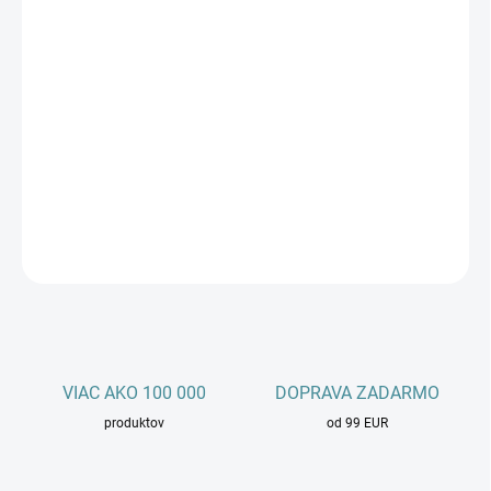
−
+
Množstvo
Kúpiť teraz
Letná kvapalina do ostrekovačov RAPID 3L zabezpečí
dokonalý
výhľad cez čelné sklo
vďaka efektívnemu odstráneniu hmyzu a
cestných nečistôt. Táto zmes od značky Würth je spoľahlivým
riešením pre
bezpečnú jazdu
počas letných mesiacov.
DETAILNÉ INFORMÁCIE
OPÝTAŤ SA
STRÁŽIŤ
VIAC AKO 100 000
DOPRAVA ZADARMO
produktov
od 99 EUR