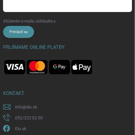
Vložením e-mailu súhlasíte s
podmienkami ochrany osobných údajov
Prihlásiť sa
PRIJÍMAME ONLINE PLATBY
KONTAKT
info
@
elu.sk
052/222 02 00
Elu.sk