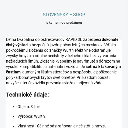
SLOVENSKÝ E-SHOP
s kamennou predajňou
Letná kvapalina do ostrekovačov RAPID 3L zabezpečí
dokonale
čistý výhľad
a bezpečnú jazdu počas letných mesiacov. Vďaka
pokročilému zloženiu od značky Würth efektívne odstraňuje
zvyšky hmyzu a odolné nečistoty z čelného skla bez vytvárania
nežiaducich šmúh. Zloženie kvapaliny je navrhnuté s dôrazom na
vysokú kompatibilitu s materiálmi vozidla. Je
šetrná k lakovaným
častiam
, gumeným lištám stieračov a nespôsobuje poškodenie
polykarbonátových krytov svetlometov. Pri každom použití
navyše interiér vozidla prevonia svieža a príjemná vôňa.
Technické údaje:
Objem: 3 litre
Výrobca: Würth
Vlastnosti: účinné odstraňovanie nečistôt a hmyzu