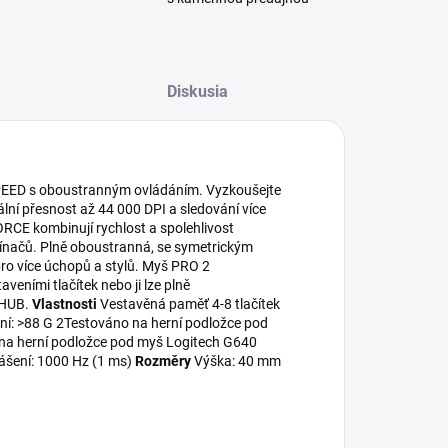
Diskusia
EED s oboustranným ovládáním. Vyzkoušejte
ální přesnost až 44 000 DPI a sledování více
RCE kombinují rychlost a spolehlivost
ínačů. Plně oboustranná, se symetrickým
pro více úchopů a stylů. Myš PRO 2
eními tlačítek nebo ji lze plně
 HUB.
Vlastnosti
Vestavěná paměť 4-8 tlačítek
ení: >88 G 2Testováno na herní podložce pod
 na herní podložce pod myš Logitech G640
lášení: 1000 Hz (1 ms)
Rozměry
Výška: 40 mm