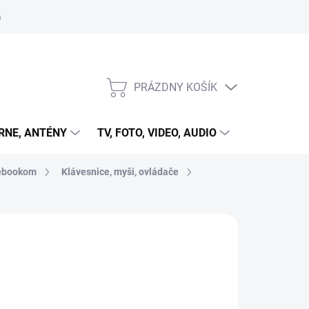
 cookies
PRÁZDNY KOŠÍK
NÁKUPNÝ
KOŠÍK
RNE, ANTÉNY
TV, FOTO, VIDEO, AUDIO
HRY A ZÁB
tebookom
Klávesnice, myši, ovládače
OEM
112,40
otková
LADOM
(
1 KS
)
:
d
Skladom
1 ks