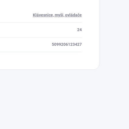
Klávesnice, myši, ovládače
24
5099206123427