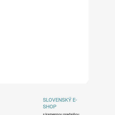
−
+
žstvo
ridať do košíka
úpiť teraz
ILNÉ INFORMÁCIE
OPÝTAŤ SA
STRÁŽIŤ
SLOVENSKÝ E-
SHOP
s kamennou predajňou