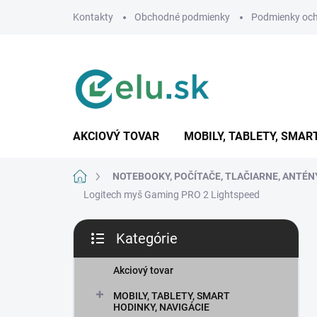
Prejsť
Kontakty
Obchodné podmienky
Podmienky och
na
obsah
AKCIOVÝ TOVAR
MOBILY, TABLETY, SMAR
Domov
NOTEBOOKY, POČÍTAČE, TLAČIARNE, ANTÉN
Logitech myš Gaming PRO 2 Lightspeed
B
Kategórie
o
Preskočiť
č
kategórie
n
Akciový tovar
ý
MOBILY, TABLETY, SMART
p
HODINKY, NAVIGÁCIE