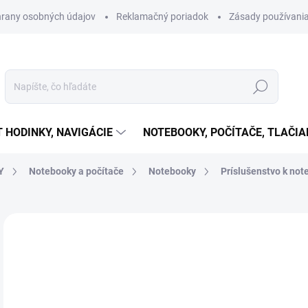
rany osobných údajov
Reklamačný poriadok
Zásady používania
Hľadať
T HODINKY, NAVIGÁCIE
NOTEBOOKY, POČÍTAČE, TLAČIA
Y
Notebooky a počítače
Notebooky
Príslušenstvo k no
Neohodnotené
Podrobnosti hodnotenia
ZNAČKA:
LOGITECH 
€
Jedn
SK
cena
Skla