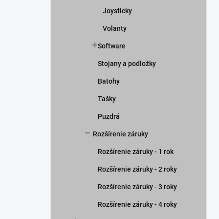
Joysticky
Volanty
Software
Stojany a podložky
Batohy
Tašky
Puzdrá
Rozšírenie záruky
Rozšírenie záruky - 1 rok
Rozšírenie záruky - 2 roky
Rozšírenie záruky - 3 roky
Rozšírenie záruky - 4 roky