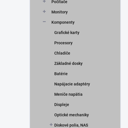
Počítače
Monitory
Komponenty
Grafické karty
Procesory
Chladiče
Základné dosky
Batérie
Napájacie adaptéry
Meniče napätia
Displeje
Optické mechaniky
Diskové polia, NAS