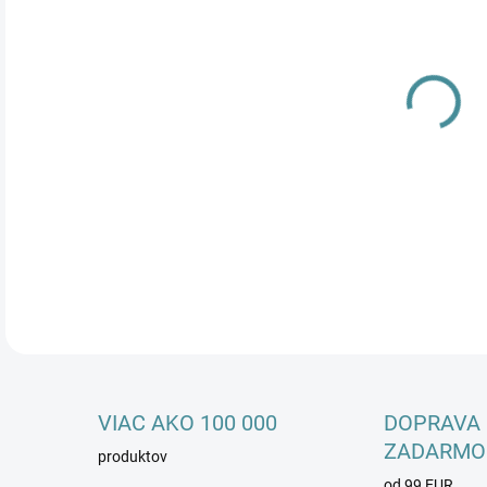
Mno
P
K
DETA
VIAC AKO 100 000
DOPRAVA
ZADARMO
produktov
od 99 EUR