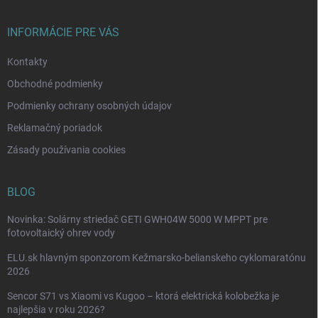
ä
t
i
INFORMÁCIE PRE VÁS
e
Kontakty
Obchodné podmienky
Podmienky ochrany osobných údajov
Reklamačný poriadok
Zásady používania cookies
BLOG
Novinka: Solárny striedač GETI GWH04W 5000 W MPPT pre
fotovoltaický ohrev vody
ELU.sk hlavným sponzorom Kežmarsko-belianskeho cyklomaratónu
2026
Sencor S71 vs Xiaomi vs Kugoo – ktorá elektrická kolobežka je
najlepšia v roku 2026?