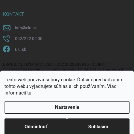
KONTAKT
info
@
elu.sk
052/222 02 00
Elu.sk
ESAT, s.r.o. | IČO: 44210531 | DIČ: 2022639916 | IČ DPH:
SK2022639916 | Sídlo: Hlavné námestie 17, 060 01 Kežmarok | OR OS
Prešov, vl. č. 20270/P
Tento web používa súbory cookie. Ďalším prechádzaním
tohto webu vyjadrujete súhlas s ich používaním. Viac
informácií
tu
.
Nastavenie
Copyright 2026
ELU.sk
. Všetky práva vyhradené.
Upraviť nastavenie
cookies
Odmietnuť
Súhlasím
Vytvoril Shoptet Premium