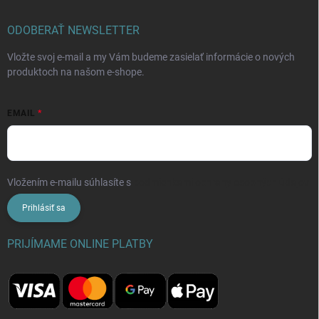
ODOBERAŤ NEWSLETTER
Vložte svoj e-mail a my Vám budeme zasielať informácie o nových
produktoch na našom e-shope.
EMAIL
Vložením e-mailu súhlasíte s
podmienkami ochrany osobných údajov
Prihlásiť sa
PRIJÍMAME ONLINE PLATBY