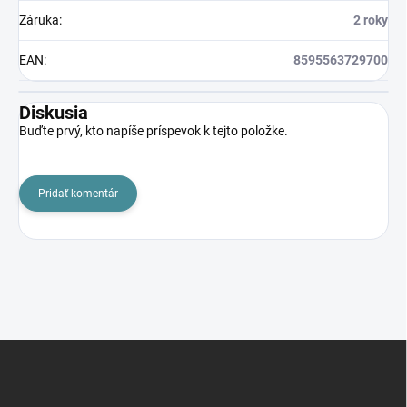
Záruka
:
2 roky
EAN
:
8595563729700
Diskusia
Buďte prvý, kto napíše príspevok k tejto položke.
Pridať komentár
Z
á
p