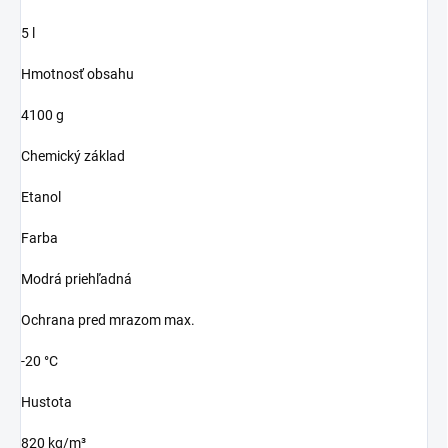
5 l
Hmotnosť obsahu
4100 g
Chemický základ
Etanol
Farba
Modrá priehľadná
Ochrana pred mrazom max.
-20 °C
Hustota
820 kg/m³