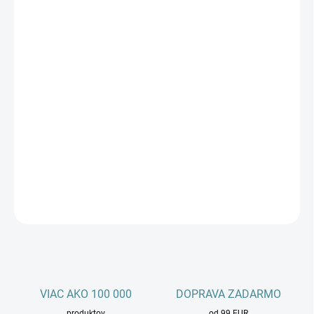
Pridať do košíka
−
+
Množstvo
Kúpiť teraz
Nemrznúca kvapalina do ostrekovačov Nano‑Tech
– spoľahlivá
zimná kvapalina do ostrekovačov, ktorá chráni ostrekovacie
trysky a svetlá pred zamrznutím a zároveň účinne odstraňuje
nečistoty z čelného skla aj svetlometov. Vďaka špeciálnej zmesi je
kompatibilná s rôznymi materiálmi a nezanecháva šmuhy, čím
zabezpečuje bezpečnú a čistú jazdu aj v mrazivom počasí.
DETAILNÉ INFORMÁCIE
OPÝTAŤ SA
STRÁŽIŤ
VIAC AKO 100 000
DOPRAVA ZADARMO
produktov
od 99 EUR