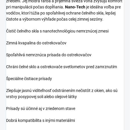
zriedení. Jej modrá farba a príjemná svieža vôňa zvyšujú komfort
pri manipulácii počas dopĺňania.
Nano-Tech
je ideálna voľba pre
vodičov, ktorí túžia po spoľahlivej ochrane čelného skla, lepšej
čistote a výbornom výhľade počas celej zimnej sezóny.
Čistič čelného skla s nanotechnológiou nemrznúcej zmesi
Zimná kvapalina do ostrekovačov
Spoľahlivá nemrznúca prísada do ostrekovačov
Chráni čelné sklo a ostrekovače svetlometov pred zamrznutím
Špeciálne čistiace prísady
Zlepšuje jasnú viditeľnosť odstránením nečistôt z okien, ako sú
vrstvy posypovej soli alebo olejové látky
Prísady sú účinné aj v zriedenom stave
Dobrá kompatibilita s inými materiálmi