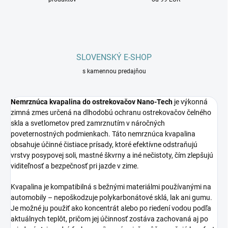
SLOVENSKÝ E-SHOP
s kamennou predajňou
Nemrznúca kvapalina do ostrekovačov Nano‑Tech
je výkonná
zimná zmes určená na dlhodobú ochranu ostrekovačov čelného
skla a svetlometov pred zamrznutím v náročných
poveternostných podmienkach. Táto nemrznúca kvapalina
obsahuje účinné čistiace prísady, ktoré efektívne odstraňujú
vrstvy posypovej soli, mastné škvrny a iné nečistoty, čím zlepšujú
viditeľnosť a bezpečnosť pri jazde v zime.
Kvapalina je kompatibilná s bežnými materiálmi používanými na
automobily – nepoškodzuje polykarbonátové sklá, lak ani gumu.
Je možné ju použiť ako koncentrát alebo po riedení vodou podľa
aktuálnych teplôt, pričom jej účinnosť zostáva zachovaná aj po