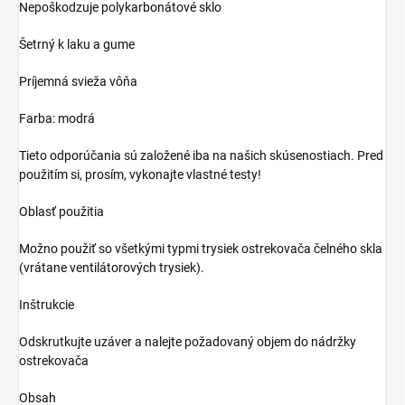
Nepoškodzuje polykarbonátové sklo
Šetrný k laku a gume
Príjemná svieža vôňa
Farba: modrá
Tieto odporúčania sú založené iba na našich skúsenostiach. Pred
použitím si, prosím, vykonajte vlastné testy!
Oblasť použitia
Možno použiť so všetkými typmi trysiek ostrekovača čelného skla
(vrátane ventilátorových trysiek).
Inštrukcie
Odskrutkujte uzáver a nalejte požadovaný objem do nádržky
ostrekovača
Obsah