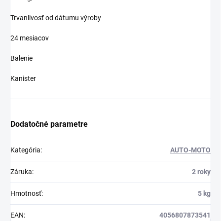
Trvanlivosť od dátumu výroby
24 mesiacov
Balenie
Kanister
Dodatočné parametre
Kategória
:
AUTO-MOTO
Záruka
:
2 roky
Hmotnosť
:
5 kg
EAN
:
4056807873541