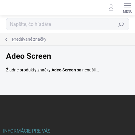
Prejsť
na
obsah
Hľadať
Predávané značky
Adeo Screen
Žiadne produkty značky
Adeo Screen
sa nenašli...
Z
á
p
ä
t
i
INFORMÁCIE PRE VÁS