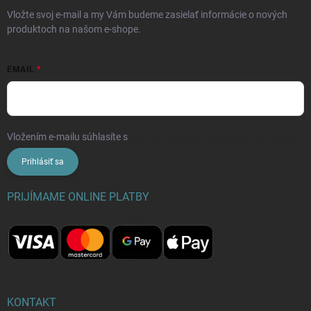
Vložte svoj e-mail a my Vám budeme zasielať informácie o nových
produktoch na našom e-shope.
EMAIL
Vložením e-mailu súhlasíte s
podmienkami ochrany osobných údajov
Prihlásiť sa
PRIJÍMAME ONLINE PLATBY
KONTAKT