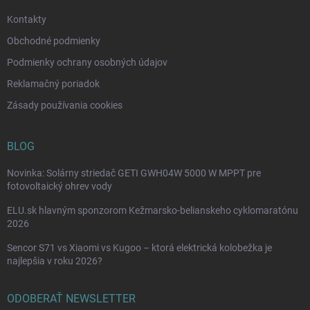
e
Kontakty
Obchodné podmienky
Podmienky ochrany osobných údajov
Reklamačný poriadok
Zásady používania cookies
BLOG
Novinka: Solárny striedač GETI GWH04W 5000 W MPPT pre
fotovoltaický ohrev vody
ELU.sk hlavným sponzorom Kežmarsko-belianskeho cyklomaratónu
2026
Sencor S71 vs Xiaomi vs Kugoo – ktorá elektrická kolobežka je
najlepšia v roku 2026?
ODOBERAŤ NEWSLETTER