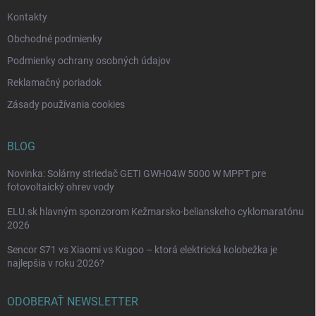
e
k
Kontakty
y
v
Obchodné podmienky
ý
p
Podmienky ochrany osobných údajov
i
Reklamačný poriadok
s
u
Zásady používania cookies
BLOG
Novinka: Solárny striedač GETI GWH04W 5000 W MPPT pre
fotovoltaický ohrev vody
ELU.sk hlavným sponzorom Kežmarsko-belianskeho cyklomaratónu
2026
Sencor S71 vs Xiaomi vs Kugoo – ktorá elektrická kolobežka je
najlepšia v roku 2026?
ODOBERAŤ NEWSLETTER