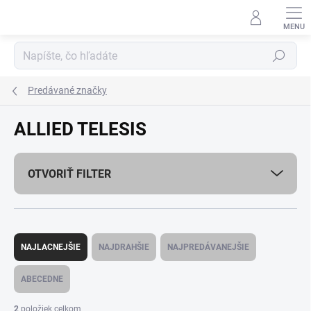
Prejsť
na
obsah
Hľadať
Predávané značky
ALLIED TELESIS
OTVORIŤ FILTER
R
a
NAJLACNEJŠIE
NAJDRAHŠIE
NAJPREDÁVANEJŠIE
d
e
ABECEDNE
n
i
2
položiek celkom