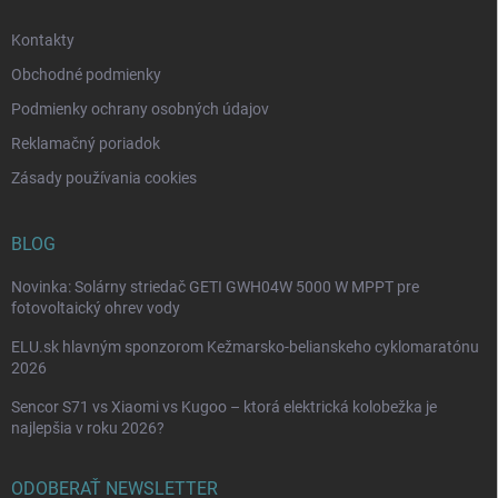
v
e
k
Kontakty
y
v
Obchodné podmienky
ý
p
Podmienky ochrany osobných údajov
i
Reklamačný poriadok
s
u
Zásady používania cookies
BLOG
Novinka: Solárny striedač GETI GWH04W 5000 W MPPT pre
fotovoltaický ohrev vody
ELU.sk hlavným sponzorom Kežmarsko-belianskeho cyklomaratónu
2026
Sencor S71 vs Xiaomi vs Kugoo – ktorá elektrická kolobežka je
najlepšia v roku 2026?
ODOBERAŤ NEWSLETTER