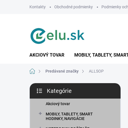
Prejsť
Kontakty
Obchodné podmienky
Podmienky och
na
obsah
AKCIOVÝ TOVAR
MOBILY, TABLETY, SMAR
Domov
Predávané značky
ALLSOP
B
Kategórie
o
Preskočiť
č
kategórie
n
Akciový tovar
ý
MOBILY, TABLETY, SMART
p
HODINKY, NAVIGÁCIE
a