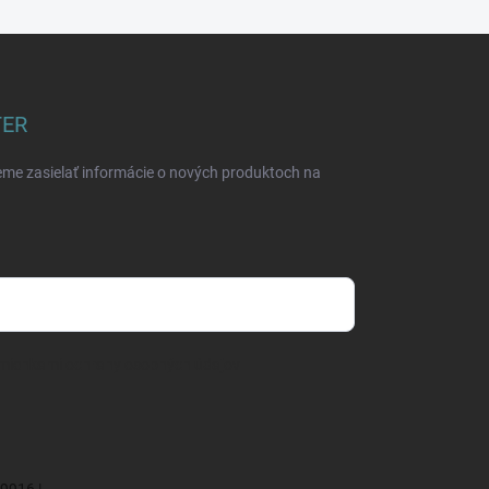
TER
eme zasielať informácie o nových produktoch na
mienkami ochrany osobných údajov