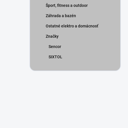
Šport, fitness a outdoor
Záhrada a bazén
Ostatné elektro a domácnosť
Značky
Sencor
SIXTOL