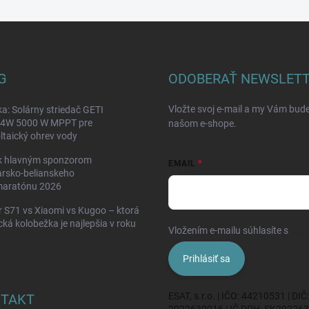
G
ODOBERAŤ NEWSLET
Vložte svoj e-mail a my Vám bud
a: Solárny striedač GETI
W 5000 W MPPT pre
našom e-shope.
ltaický ohrev vody
k hlavným sponzorom
EMAIL
rsko-belianskeho
maratónu 2026
 S71 vs Xiaomi vs Kugoo – ktorá
ická kolobežka je najlepšia v roku
Vložením e-mailu súhlasíte s
pod
Prihlásiť sa
ESAT, s.r.o. | IČO: 44210531 | DIČ:
TAKT