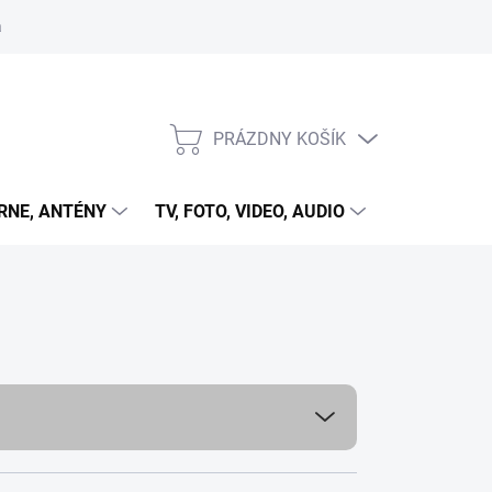
 cookies
PRÁZDNY KOŠÍK
NÁKUPNÝ
KOŠÍK
RNE, ANTÉNY
TV, FOTO, VIDEO, AUDIO
HRY A ZÁB