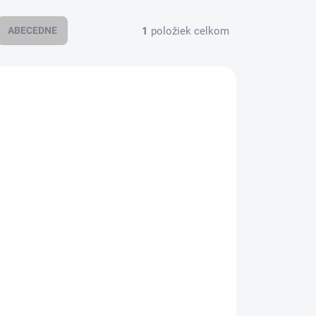
1
položiek celkom
ABECEDNE