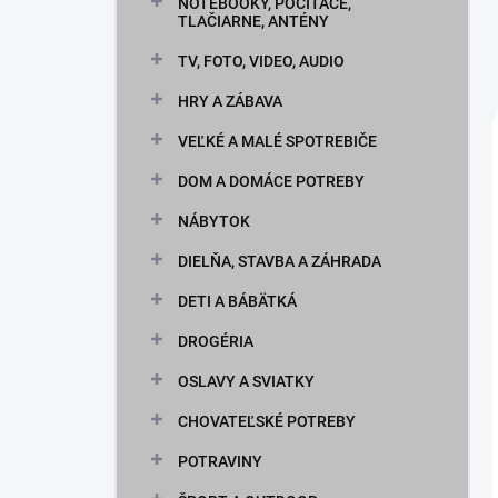
n
NOTEBOOKY, POČÍTAČE,
TLAČIARNE, ANTÉNY
e
l
TV, FOTO, VIDEO, AUDIO
HRY A ZÁBAVA
VEĽKÉ A MALÉ SPOTREBIČE
DOM A DOMÁCE POTREBY
NÁBYTOK
DIELŇA, STAVBA A ZÁHRADA
DETI A BÁBÄTKÁ
DROGÉRIA
OSLAVY A SVIATKY
CHOVATEĽSKÉ POTREBY
POTRAVINY