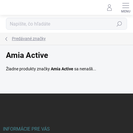
Prejsť
na
obsah
Hľadať
Predávané značky
Amia Active
Žiadne produkty značky
Amia Active
sa nenašli...
Z
á
p
ä
t
i
INFORMÁCIE PRE VÁS