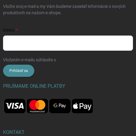
Vložte svoj e-mail a my Vám budeme zasielať informácie o nových
produktoch na našom e-shope.
EMAIL
Vložením e-mailu súhlasíte s
podmienkami ochrany osobných údajov
Prihlásiť sa
PRIJÍMAME ONLINE PLATBY
KONTAKT