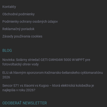
e
Kontakty
Obchodné podmienky
Podmienky ochrany osobných údajov
Reklamačný poriadok
Zásady používania cookies
BLOG
Novinka: Solárny striedač GETI GWH04W 5000 W MPPT pre
fotovoltaický ohrev vody
ELU.sk hlavným sponzorom Kežmarsko-belianskeho cyklomaratónu
2026
Sencor S71 vs Xiaomi vs Kugoo – ktorá elektrická kolobežka je
najlepšia v roku 2026?
ODOBERAŤ NEWSLETTER