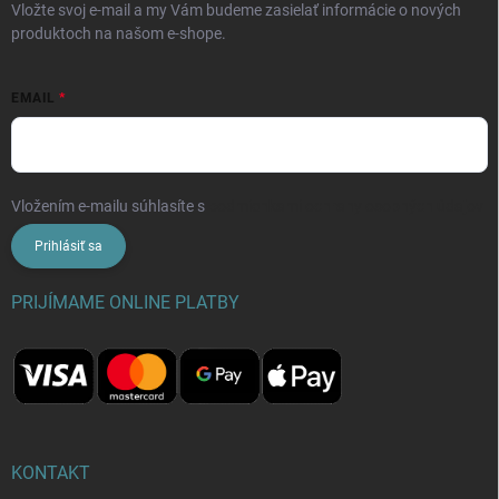
Vložte svoj e-mail a my Vám budeme zasielať informácie o nových
produktoch na našom e-shope.
EMAIL
Vložením e-mailu súhlasíte s
podmienkami ochrany osobných údajov
Prihlásiť sa
PRIJÍMAME ONLINE PLATBY
KONTAKT