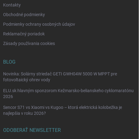
k
Kontakty
y
v
Obchodné podmienky
ý
p
Podmienky ochrany osobných údajov
i
Reklamačný poriadok
s
u
Zásady používania cookies
BLOG
Novinka: Solárny striedač GETI GWH04W 5000 W MPPT pre
fotovoltaický ohrev vody
ELU.sk hlavným sponzorom Kežmarsko-belianskeho cyklomaratónu
2026
Sencor S71 vs Xiaomi vs Kugoo – ktorá elektrická kolobežka je
najlepšia v roku 2026?
ODOBERAŤ NEWSLETTER