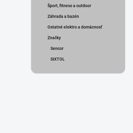
Šport, fitness a outdoor
Záhrada a bazén
Ostatné elektro a domácnosť
Značky
Sencor
SIXTOL