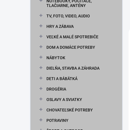
n
NOTEBOOKY, POČÍTAČE,
TLAČIARNE, ANTÉNY
e
l
TV, FOTO, VIDEO, AUDIO
HRY A ZÁBAVA
VEĽKÉ A MALÉ SPOTREBIČE
DOM A DOMÁCE POTREBY
NÁBYTOK
DIELŇA, STAVBA A ZÁHRADA
DETI A BÁBÄTKÁ
DROGÉRIA
OSLAVY A SVIATKY
CHOVATEĽSKÉ POTREBY
POTRAVINY