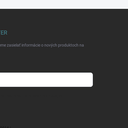
TER
eme zasielať informácie o nových produktoch na
mienkami ochrany osobných údajov