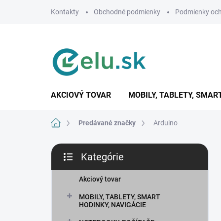
Prejsť
Kontakty
Obchodné podmienky
Podmienky och
na
obsah
AKCIOVÝ TOVAR
MOBILY, TABLETY, SMAR
Domov
Predávané značky
Arduino
B
Kategórie
o
Preskočiť
č
kategórie
n
Akciový tovar
ý
MOBILY, TABLETY, SMART
p
HODINKY, NAVIGÁCIE
a