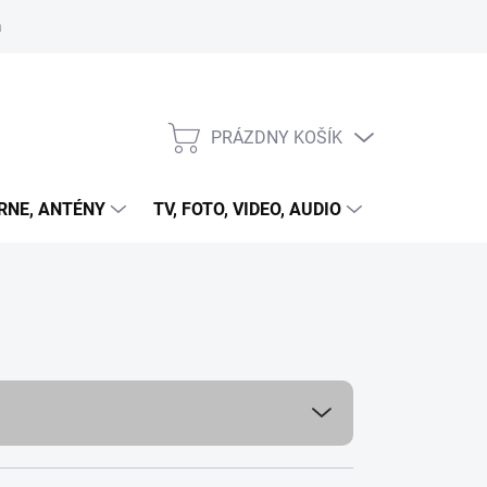
 cookies
PRÁZDNY KOŠÍK
NÁKUPNÝ
KOŠÍK
RNE, ANTÉNY
TV, FOTO, VIDEO, AUDIO
HRY A ZÁB