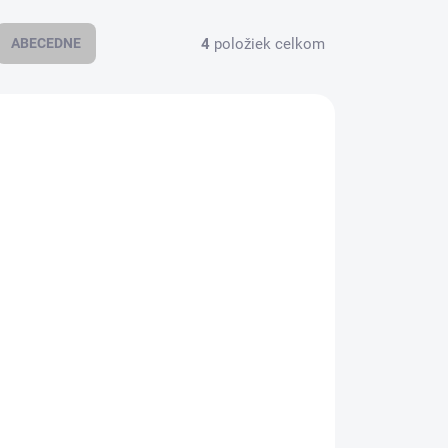
4
položiek celkom
ABECEDNE
30109
8567058
KLADE
IHNEĎ K EXPEDÍCII
(
1 KS
)
3,
Arduino UNO R3,
na
Starter Kit Mega2560
€42,87