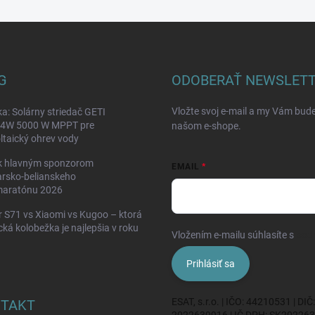
G
ODOBERAŤ NEWSLET
Vložte svoj e-mail a my Vám bud
a: Solárny striedač GETI
W 5000 W MPPT pre
našom e-shope.
ltaický ohrev vody
k hlavným sponzorom
EMAIL
rsko-belianskeho
maratónu 2026
 S71 vs Xiaomi vs Kugoo – ktorá
ická kolobežka je najlepšia v roku
Vložením e-mailu súhlasíte s
pod
Prihlásiť sa
ESAT, s.r.o. | IČO: 44210531 | DIČ:
TAKT