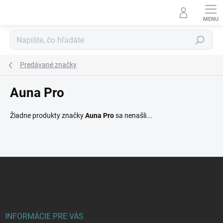
Prejsť
na
obsah
Hľadať
Predávané značky
Auna Pro
Žiadne produkty značky
Auna Pro
sa nenašli...
Z
á
p
ä
t
i
INFORMÁCIE PRE VÁS