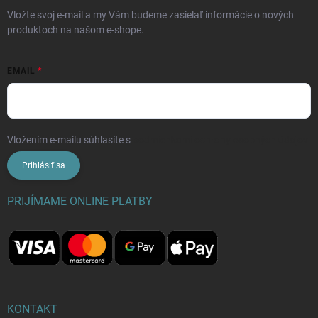
Vložte svoj e-mail a my Vám budeme zasielať informácie o nových
produktoch na našom e-shope.
EMAIL
Vložením e-mailu súhlasíte s
podmienkami ochrany osobných údajov
Prihlásiť sa
PRIJÍMAME ONLINE PLATBY
KONTAKT