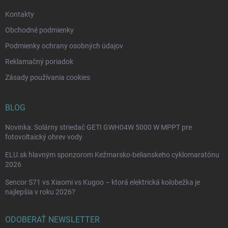
e
Kontakty
Obchodné podmienky
Podmienky ochrany osobných údajov
Reklamačný poriadok
Zásady používania cookies
BLOG
Novinka: Solárny striedač GETI GWH04W 5000 W MPPT pre
fotovoltaický ohrev vody
ELU.sk hlavným sponzorom Kežmarsko-belianskeho cyklomaratónu
2026
Sencor S71 vs Xiaomi vs Kugoo – ktorá elektrická kolobežka je
najlepšia v roku 2026?
ODOBERAŤ NEWSLETTER