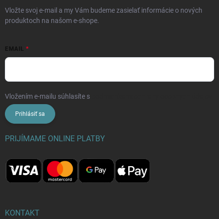
Vložte svoj e-mail a my Vám budeme zasielať informácie o nových
produktoch na našom e-shope.
EMAIL
Vložením e-mailu súhlasíte s
podmienkami ochrany osobných údajov
Prihlásiť sa
PRIJÍMAME ONLINE PLATBY
KONTAKT