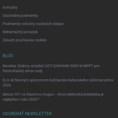
e
Kontakty
Obchodné podmienky
Podmienky ochrany osobných údajov
Reklamačný poriadok
Zásady používania cookies
BLOG
Novinka: Solárny striedač GETI GWH04W 5000 W MPPT pre
fotovoltaický ohrev vody
ELU.sk hlavným sponzorom Kežmarsko-belianskeho cyklomaratónu
2026
Sencor S71 vs Xiaomi vs Kugoo – ktorá elektrická kolobežka je
najlepšia v roku 2026?
ODOBERAŤ NEWSLETTER