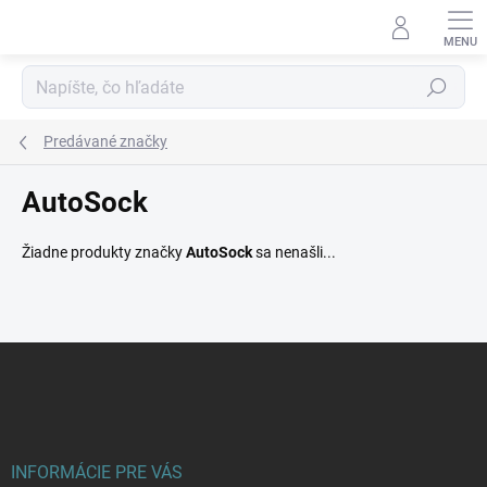
Prejsť
na
obsah
Hľadať
Predávané značky
AutoSock
Žiadne produkty značky
AutoSock
sa nenašli...
Z
á
p
ä
t
i
INFORMÁCIE PRE VÁS