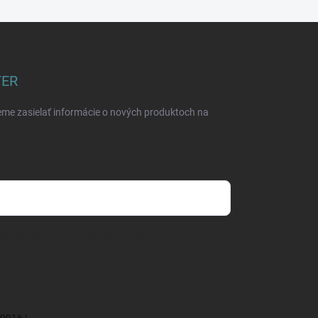
TER
eme zasielať informácie o nových produktoch na
mienkami ochrany osobných údajov