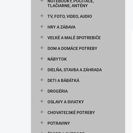
n
NOTEBOOKY, POČÍTAČE,
TLAČIARNE, ANTÉNY
e
l
TV, FOTO, VIDEO, AUDIO
HRY A ZÁBAVA
VEĽKÉ A MALÉ SPOTREBIČE
DOM A DOMÁCE POTREBY
NÁBYTOK
DIELŇA, STAVBA A ZÁHRADA
DETI A BÁBÄTKÁ
DROGÉRIA
OSLAVY A SVIATKY
CHOVATEĽSKÉ POTREBY
POTRAVINY