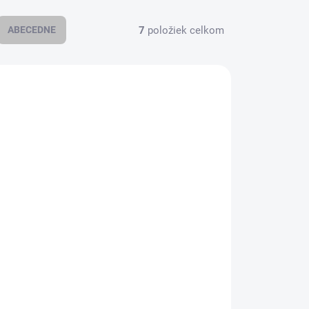
7
položiek celkom
ABECEDNE
9WELT
5902115958083WELT
ADOM
SKLADOM
(
3 KS
)
(
1 KS
)
Axis Tramontana
grey
860.0E Pure white
€112,40