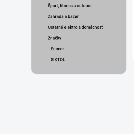
Šport, fitness a outdoor
Záhrada a bazén
Ostatné elektro a domácnosť
Značky
Sencor
SIXTOL