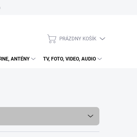
 cookies
PRÁZDNY KOŠÍK
NÁKUPNÝ
KOŠÍK
RNE, ANTÉNY
TV, FOTO, VIDEO, AUDIO
HRY A ZÁB