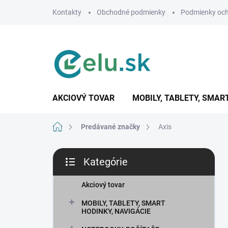
Prejsť
Kontakty
Obchodné podmienky
Podmienky och
na
obsah
AKCIOVÝ TOVAR
MOBILY, TABLETY, SMAR
Domov
Predávané značky
Axis
B
Kategórie
o
Preskočiť
č
kategórie
n
Akciový tovar
ý
MOBILY, TABLETY, SMART
p
HODINKY, NAVIGÁCIE
a