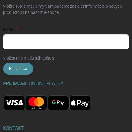
Vložte svoj e-mail a my Vám budeme zasielať informácie o nových
produktoch na našom e-shope.
EMAIL
Vložením e-mailu súhlasíte s
podmienkami ochrany osobných údajov
Prihlásiť sa
PRIJÍMAME ONLINE PLATBY
KONTAKT