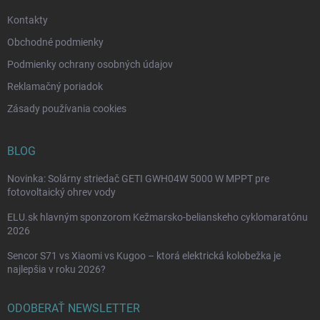
e
Kontakty
Obchodné podmienky
Podmienky ochrany osobných údajov
Reklamačný poriadok
Zásady používania cookies
BLOG
Novinka: Solárny striedač GETI GWH04W 5000 W MPPT pre
fotovoltaický ohrev vody
ELU.sk hlavným sponzorom Kežmarsko-belianskeho cyklomaratónu
2026
Sencor S71 vs Xiaomi vs Kugoo – ktorá elektrická kolobežka je
najlepšia v roku 2026?
ODOBERAŤ NEWSLETTER