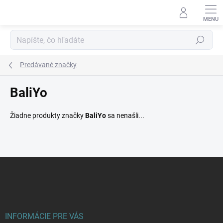
Prejsť
na
obsah
Hľadať
Predávané značky
BaliYo
Žiadne produkty značky
BaliYo
sa nenašli...
Z
á
p
ä
t
i
INFORMÁCIE PRE VÁS