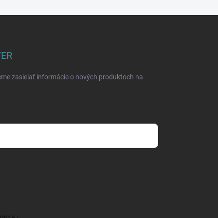
TER
eme zasielať informácie o nových produktoch na
mienkami ochrany osobných údajov