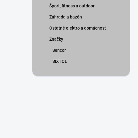
Šport, fitness a outdoor
Záhrada a bazén
Ostatné elektro a domácnosť
Značky
Sencor
SIXTOL