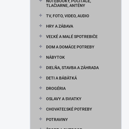
n
NOTEBOOKY, POČÍTAČE,
TLAČIARNE, ANTÉNY
e
l
TV, FOTO, VIDEO, AUDIO
HRY A ZÁBAVA
VEĽKÉ A MALÉ SPOTREBIČE
DOM A DOMÁCE POTREBY
NÁBYTOK
DIELŇA, STAVBA A ZÁHRADA
DETI A BÁBÄTKÁ
DROGÉRIA
OSLAVY A SVIATKY
CHOVATEĽSKÉ POTREBY
POTRAVINY