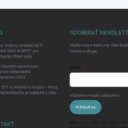
G
ODOBERAŤ NEWSLET
Vložte svoj e-mail a my Vám bud
a: Solárny striedač GETI
W 5000 W MPPT pre
našom e-shope.
ltaický ohrev vody
k hlavným sponzorom
EMAIL
rsko-belianskeho
maratónu 2026
 S71 vs Xiaomi vs Kugoo – ktorá
ická kolobežka je najlepšia v roku
Vložením e-mailu súhlasíte s
pod
Prihlásiť sa
ESAT, s.r.o. | IČO: 44210531 | DIČ:
TAKT