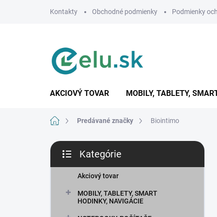
Prejsť
Kontakty
Obchodné podmienky
Podmienky och
na
obsah
AKCIOVÝ TOVAR
MOBILY, TABLETY, SMAR
Domov
Predávané značky
Biointimo
B
Kategórie
o
Preskočiť
č
kategórie
n
Akciový tovar
ý
MOBILY, TABLETY, SMART
p
HODINKY, NAVIGÁCIE
a