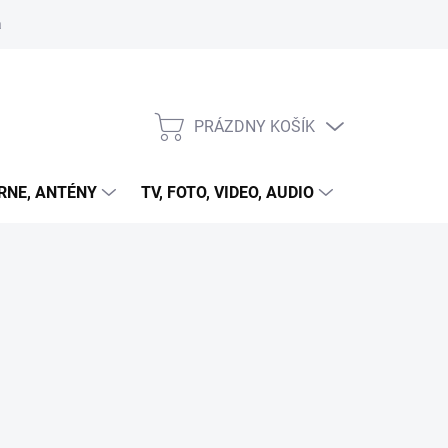
 cookies
PRÁZDNY KOŠÍK
NÁKUPNÝ
KOŠÍK
RNE, ANTÉNY
TV, FOTO, VIDEO, AUDIO
HRY A ZÁB