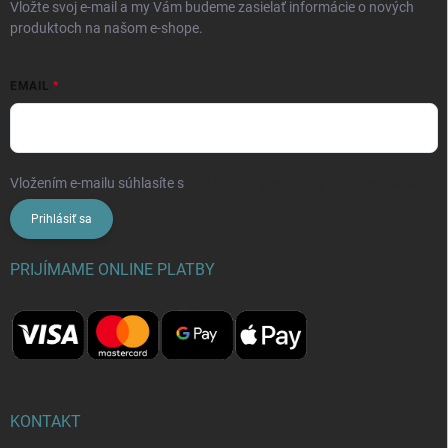
Vložte svoj e-mail a my Vám budeme zasielať informácie o nových
produktoch na našom e-shope.
EMAIL
Vložením e-mailu súhlasíte s
podmienkami ochrany osobných údajov
Prihlásiť sa
PRIJÍMAME ONLINE PLATBY
KONTAKT