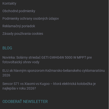
k
Kontakty
y
v
Obchodné podmienky
ý
p
Podmienky ochrany osobných údajov
i
Reklamačný poriadok
s
u
Zásady používania cookies
BLOG
Novinka: Solárny striedač GETI GWH04W 5000 W MPPT pre
fotovoltaický ohrev vody
ELU.sk hlavným sponzorom Kežmarsko-belianskeho cyklomaratónu
2026
Sencor S71 vs Xiaomi vs Kugoo – ktorá elektrická kolobežka je
najlepšia v roku 2026?
ODOBERAŤ NEWSLETTER